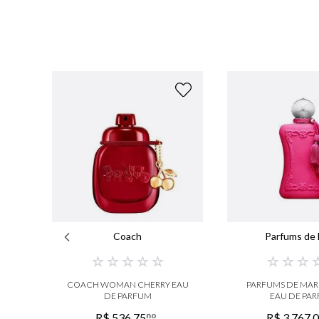
Coach
Parfums de 
☆
☆
☆
☆
☆
☆
☆
☆
COACH WOMAN CHERRY EAU
PARFUMS DE MAR
DE PARFUM
EAU DE PA
no
R$
536
,
75
R$
3
.
767
,