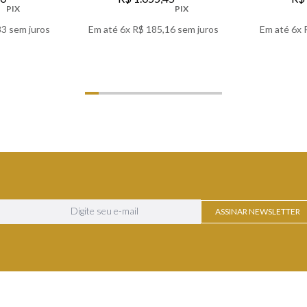
PIX
PIX
83
sem juros
Em até
6
x
R$
185
,
16
sem juros
Em até
6
x
LHES
VER DETALHES
VER
ASSINAR NEWSLETTER