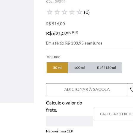
Cód.:
39344
libre
☆
☆
☆
☆
☆
(
0
)
bvlgari
R$
916
,
00
boss
no PIX
R$
621
,
02
0
º
212
Em até
6
x
R$
108
,
95
sem juros
Volume
50 ml
100 ml
Refil 150 ml
ADICIONAR À SACOLA
CALCULAR O FRETE
Não sei meu CEP