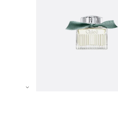
7
º
8
º
9
º
1