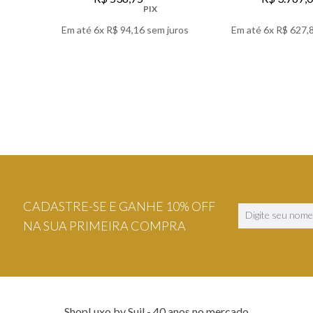
PIX
Em até
6
x
R$
94
,
16
sem juros
Em até
6
x
R$
627
,
VER DETALHES
VER DETA
CADASTRE-SE E GANHE 10% OFF
NA SUA PRIMEIRA COMPRA
ShopLuxo by Suil - 40 anos no mercado.