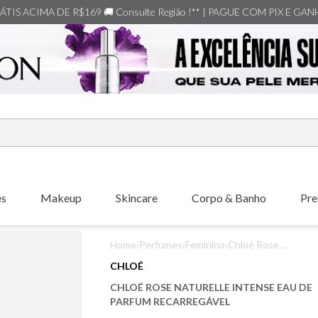
TIS ACIMA DE R$169 🚚 Consulte Região !** | PAGUE COM PIX E GA
ERMOS MAIS BUSCADOS
shiseido
es
Makeup
Skincare
Corpo & Banho
Pre
creed
xerjoff
Home
›
Perfumes
›
Feminino
›
Chloé Rose
carolina herrera
Naturelle Intense
CHLOÉ
Eau de Parfum
nishane
CHLOÉ ROSE NATURELLE INTENSE EAU DE
Recarregável
versace
PARFUM RECARREGÁVEL