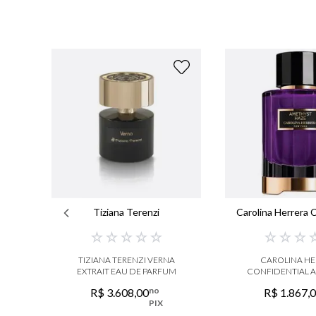
Tiziana Terenzi
Carolina Herrera C
☆
☆
☆
☆
☆
☆
☆
☆
TIZIANA TERENZI VERNA
CAROLINA HE
EXTRAIT EAU DE PARFUM
CONFIDENTIAL 
EAU DE PA
no
R$
3
.
608
,
00
R$
1
.
867
,
PIX