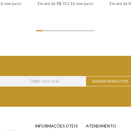
16
sem juros
Em até
6
x
R$
311
,
16
sem juros
Em até
6
x
R
LHES
VER DETALHES
VER
ASSINAR NEWSLETTER
INFORMAÇÕES ÚTEIS
ATENDIMENTO