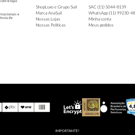
com 8 lojas
ShopLuxo e Grupo Suil
SAC (11) 5044-8139
Marca AnaSuil
WhatsApp (11) 99230-4
rnacionais e
ência de
Nossas Lojas
Minha conta
Nossas Políticas
Meus pedidos
IMPORTANTE!