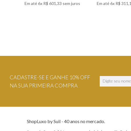
Em até
6
x
R$
601
,
33
sem juros
Em até
6
x
R$
311
,
VER DETALHES
VER DETA
CADASTRE-SE E GANHE 10% OFF
NA SUA PRIMEIRA COMPRA
ShopLuxo by Suil - 40 anos no mercado.