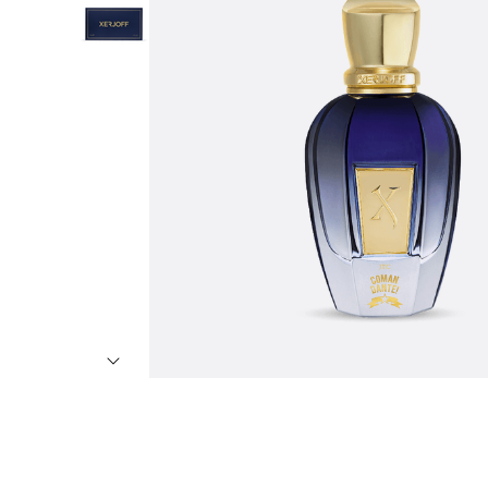
7
º
8
º
9
º
1