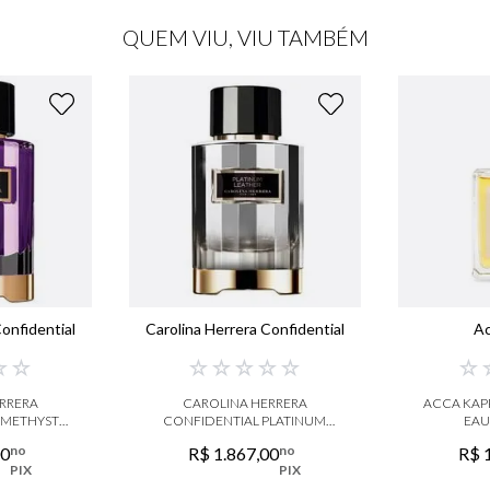
QUEM VIU, VIU TAMBÉM
onfidential
Carolina Herrera Confidential
A
☆
☆
☆
☆
☆
☆
☆
☆
RRERA
CAROLINA HERRERA
ACCA KAP
AMETHYST
CONFIDENTIAL PLATINUM
EAU
RFUM
LEATHER EAU DE PARFUM
no
no
00
R$
1
.
867
,
00
R$
PIX
PIX