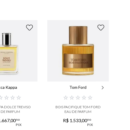
cca Kappa
Tom Ford
☆
☆
☆
☆
☆
☆
☆
☆
☆
PA DOLCE TREVISO
BOIS PACIFIQUE TOM FORD
UN
 DE PARFUM
EAU DE PARFUM
no
no
1
.
667
,
00
R$
1
.
533
,
00
PIX
PIX