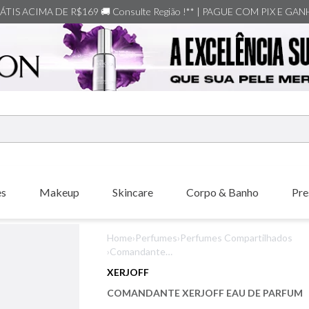
TIS ACIMA DE R$169 🚚 Consulte Região !** | PAGUE COM PIX E GA
ERMOS MAIS BUSCADOS
shiseido
es
Makeup
Skincare
Corpo & Banho
Pre
carolina herrera
creed
Home
›
Perfumes
›
Perfumes Compartilhados
xerjoff
›
Comandante
Xerjoff Eau De
nishane
XERJOFF
Parfum
versace
COMANDANTE XERJOFF EAU DE PARFUM