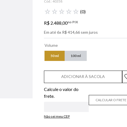
Cód.:
40358
libre
☆
☆
☆
☆
☆
(
0
)
narciso
no PIX
R$
2
.
488
,
00
boss
Em até
6
x
R$
414
,
66
sem juros
0
º
lancôme
Volume
50 ml
100 ml
ADICIONAR À SACOLA
CALCULAR O FRETE
Não sei meu CEP