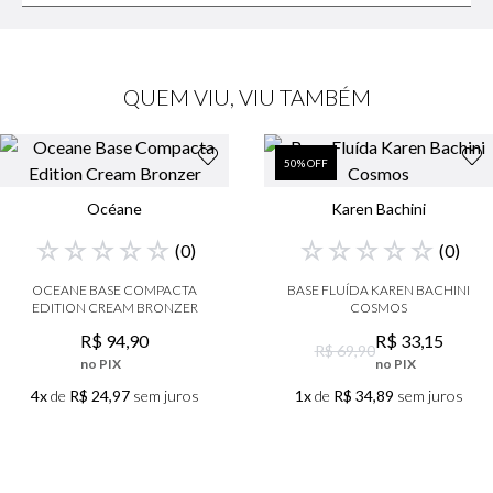
QUEM VIU, VIU TAMBÉM
50
% OFF
Océane
Karen Bachini
☆
☆
☆
☆
☆
☆
☆
☆
☆
☆
(
0
)
(
0
)
OCEANE BASE COMPACTA
BASE FLUÍDA KAREN BACHINI
EDITION CREAM BRONZER
COSMOS
R$
94
,
90
R$
33
,
15
R$ 69,90
no PIX
no PIX
4x
de
R$ 24,97
sem juros
1x
de
R$ 34,89
sem juros