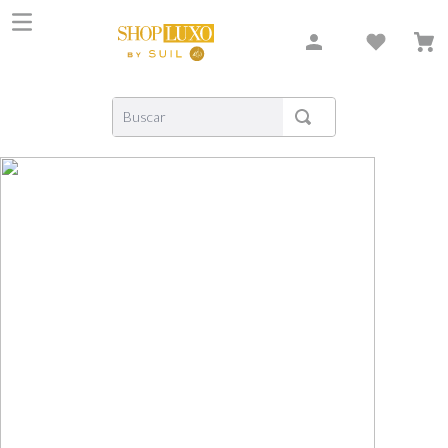
Buscar
TERMOS MAIS BUSCADOS
1
º
shiseido
2
º
carolina herrera
3
º
xerjoff
4
º
creed
5
º
nishane
6
º
versace
7
º
libre
8
º
bvlgari