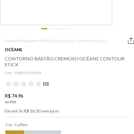
9
º
lancôme
10
º
boss
Home
›
Maquiagem
›
Rosto
›
Base Rosto
›
Contorno Bastão
Cremoso Océane
OCÉANE
Contour Stick
CONTORNO BASTÃO CREMOSO OCÉANE CONTOUR
STICK
Cód.:
7908725501389
☆
☆
☆
☆
☆
(
0
)
R$
74
,
96
no PIX
Em até
3
x
R$
26
,
30
sem juros
Cor
:
Coffee