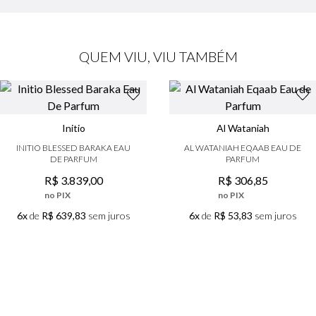
QUEM VIU, VIU TAMBÉM
Initio
Al Wataniah
INITIO BLESSED BARAKA EAU
AL WATANIAH EQAAB EAU DE
DE PARFUM
PARFUM
R$
3
.
839
,
00
R$
306
,
85
no PIX
no PIX
6x
de
R$ 639,83
sem juros
6x
de
R$ 53,83
sem juros