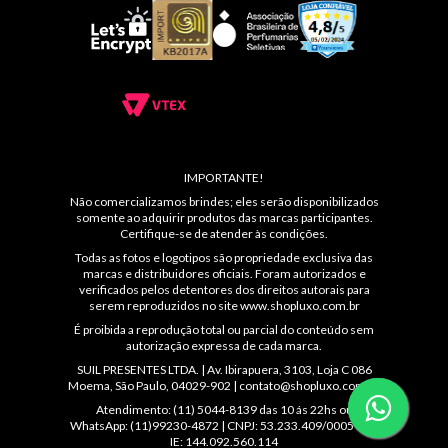
IMPORTANTE!
Não comercializamos brindes; eles serão disponibilizados
somente ao adquirir produtos das marcas participantes.
Certifique-se de atender às condições.
Todas as fotos e logotipos são propriedade exclusiva das
marcas e distribuidores oficiais. Foram autorizados e
verificados pelos detentores dos direitos autorais para
serem reproduzidos no site
www.shopluxo.com.br
É proibida a reprodução total ou parcial do conteúdo sem
autorização expressa de cada marca.
SUIL PRESENTES LTDA. | Av. Ibirapuera, 3103, Loja C 086
Moema, São Paulo, 04029-902 |
contato@shopluxo.com.br
Atendimento: (11) 5044-8139 das 10 ás 22hs ou
WhatsApp: (11)99230-4872 | CNPJ: 53.233.409/0005-48 |
IE: 144.092.560.114