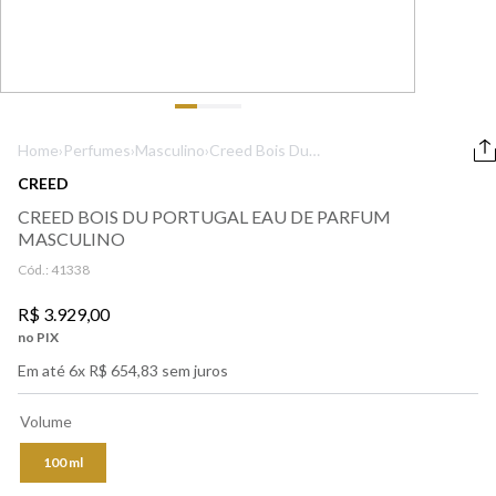
9
º
boss
10
º
212
Home
›
Perfumes
›
Masculino
›
Creed Bois Du
Portugal Eau de
CREED
Parfum Masculino
CREED BOIS DU PORTUGAL EAU DE PARFUM
MASCULINO
Cód.:
41338
R$
3
.
929
,
00
no PIX
Em até
6
x
R$
654
,
83
sem juros
Volume
100 ml