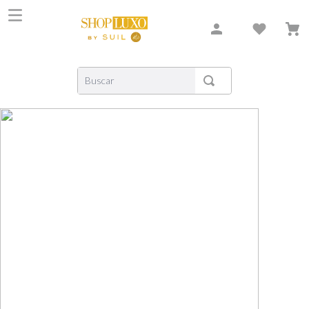
Buscar
TERMOS MAIS BUSCADOS
1
º
shiseido
2
º
creed
3
º
xerjoff
4
º
carolina herrera
5
º
nishane
6
º
versace
7
º
libre
8
º
bvlgari