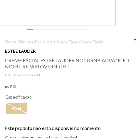
9
º
boss
10
º
lancôme
Home
›
Skincare
›
Facial
›
Anti-Idade Face
›
Creme Facial
Estee Lauder
ESTEE LAUDER
Noturna
CREME FACIAL ESTEE LAUDER NOTURNA ADVANCED
Advanced Night
NIGHT REPAIR OVERNIGHT
Repair Overnight
Cód.:
887167727793
no PIX
Especificação
65 ml
Este produto não está disponível no momento
Quero saber quando estiver disponível