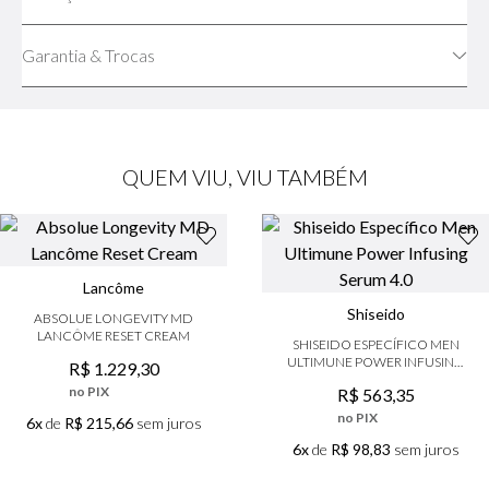
Garantia & Trocas
QUEM VIU, VIU TAMBÉM
Lancôme
Shiseido
ABSOLUE LONGEVITY MD
LANCÔME RESET CREAM
SHISEIDO ESPECÍFICO MEN
ULTIMUNE POWER INFUSING
R$
1
.
229
,
30
SERUM 4.0
no PIX
R$
563
,
35
no PIX
6x
de
R$ 215,66
sem juros
6x
de
R$ 98,83
sem juros