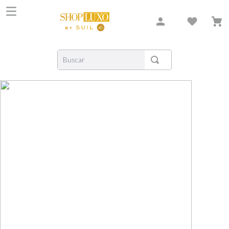
Buscar
TERMOS MAIS BUSCADOS
1
º
shiseido
2
º
carolina herrera
3
º
creed
4
º
xerjoff
5
º
nishane
6
º
versace
7
º
libre
8
º
narciso