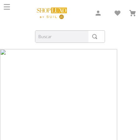
Buscar
TERMOS MAIS BUSCADOS
1
º
shiseido
2
º
carolina herrera
3
º
creed
4
º
xerjoff
5
º
nishane
6
º
versace
7
º
libre
8
º
bvlgari