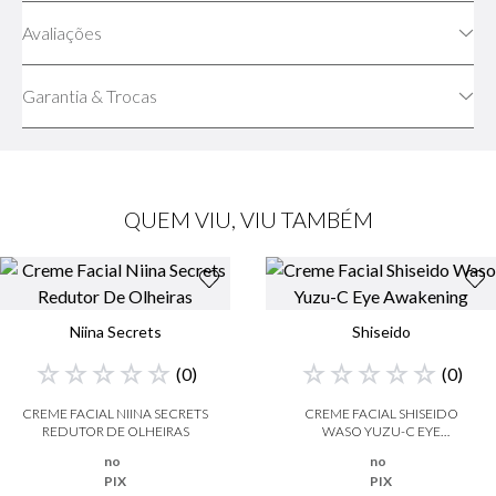
Avaliações
Garantia & Trocas
QUEM VIU, VIU TAMBÉM
Niina Secrets
Shiseido
☆
☆
☆
☆
☆
☆
☆
☆
☆
☆
(
0
)
(
0
)
CREME FACIAL NIINA SECRETS
CREME FACIAL SHISEIDO
REDUTOR DE OLHEIRAS
WASO YUZU-C EYE
AWAKENING
no
no
PIX
PIX