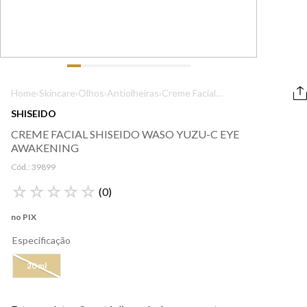
9
º
boss
10
º
lancôme
Home
›
Skincare
›
Olhos
›
Antiolheiras
›
Creme Facial
Shiseido Waso
SHISEIDO
Yuzu-C Eye
CREME FACIAL SHISEIDO WASO YUZU-C EYE
Awakening
AWAKENING
Cód.:
39899
☆
☆
☆
☆
☆
(
0
)
no PIX
Especificação
20 ml