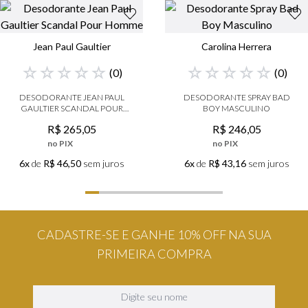
Jean Paul Gaultier
Carolina Herrera
☆
☆
☆
☆
☆
☆
☆
☆
☆
☆
(
0
)
(
0
)
DESODORANTE JEAN PAUL
DESODORANTE SPRAY BAD
GAULTIER SCANDAL POUR
BOY MASCULINO
HOMME
R$
265
,
05
R$
246
,
05
no PIX
no PIX
6x
de
R$ 46,50
sem juros
6x
de
R$ 43,16
sem juros
CADASTRE-SE E GANHE 10% OFF NA SUA
PRIMEIRA COMPRA