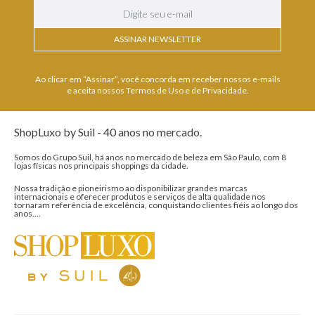
ASSINAR NEWSLETTER
Ao clicar em “Assinar”, você concorda em receber nossos e-mails
e aceita nossos Termos de Uso e de Privacidade.
ShopLuxo by Suil - 40 anos no mercado.
Somos do Grupo Suil, há anos no mercado de beleza em São Paulo, com 8
lojas físicas nos principais shoppings da cidade.
Nossa tradição e pioneirismo ao disponibilizar grandes marcas
internacionais e oferecer produtos e serviços de alta qualidade nos
tornaram referência de excelência, conquistando clientes fiéis ao longo dos
anos....