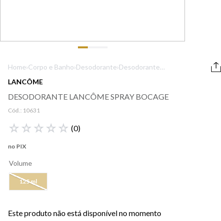
9
º
boss
10
º
212
Home
›
Corpo e Banho
›
Desodorante
›
Desodorante
Lancôme Spray
LANCÔME
Bocage
DESODORANTE LANCÔME SPRAY BOCAGE
Cód.:
10631
☆
☆
☆
☆
☆
(
0
)
no PIX
Volume
125 ml
Este produto não está disponível no momento