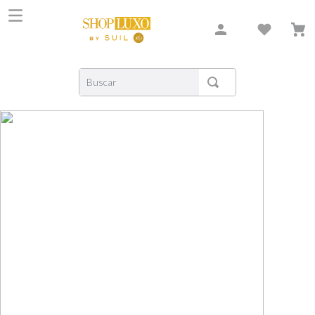
Buscar
TERMOS MAIS BUSCADOS
1
º
shiseido
2
º
creed
3
º
xerjoff
4
º
carolina herrera
5
º
nishane
6
º
versace
7
º
libre
8
º
bvlgari