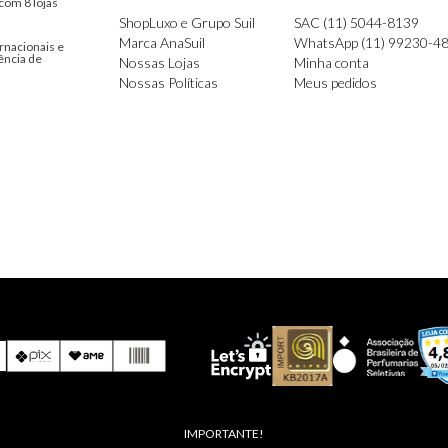
com 8 lojas
ShopLuxo e Grupo Suil
SAC (11) 5044-8139
Marca AnaSuil
WhatsApp (11) 99230-4
rnacionais e
ência de
Nossas Lojas
Minha conta
Nossas Políticas
Meus pedidos
IMPORTANTE!