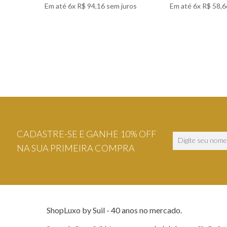
Em até
6
x
R$
94
,
16
sem juros
Em até
6
x
R$
58
,
6
VER DETALHES
VER DETA
CADASTRE-SE E GANHE 10% OFF
NA SUA PRIMEIRA COMPRA
ShopLuxo by Suil - 40 anos no mercado.