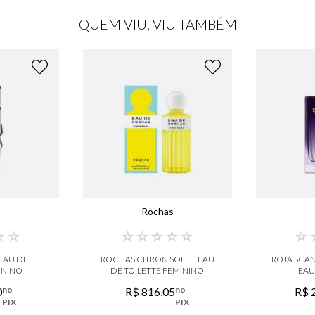
QUEM VIU, VIU TAMBÉM
a
Rochas
☆
☆
☆
☆
☆
☆
☆
☆
 EAU DE
ROCHAS CITRON SOLEIL EAU
ROJA SCA
ININO
DE TOILETTE FEMININO
EAU
no
no
0
R$
816
,
05
R$
PIX
PIX