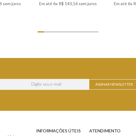
6
sem juros
Em até
6
x
R$
143
,
16
sem juros
Em até
6
x
R
LHES
VER DETALHES
VER
ASSINAR NEWSLETTER
INFORMAÇÕES ÚTEIS
ATENDIMENTO