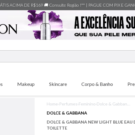
TIS ACIMA DE R$169 🚚 Consulte Região !** | PAGUE COM PIX E GA
ERMOS MAIS BUSCADOS
shiseido
es
Makeup
Skincare
Corpo & Banho
Pre
carolina herrera
creed
Home
›
Perfumes
›
Feminino
›
Dolce & Gabbana
xerjoff
New Light Blue
DOLCE & GABBANA
Eau De Toilette
nishane
DOLCE & GABBANA NEW LIGHT BLUE EAU 
versace
TOILETTE