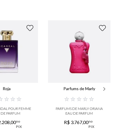
Roja
Parfums de Marly
☆
☆
☆
☆
☆
☆
☆
☆
☆
NDAL POUR FEMME
PARFUMS DE MARLY ORIANA
MY
 DE PARFUM
EAU DE PARFUM
no
no
2
.
208
,
00
R$
3
.
767
,
00
PIX
PIX