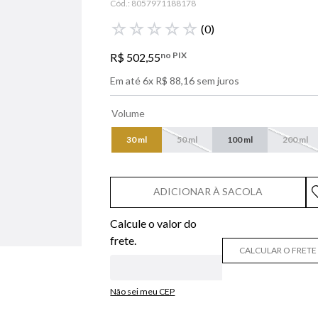
Cód.:
8057971188178
libre
☆
☆
☆
☆
☆
(
0
)
narciso
no PIX
R$
502
,
55
boss
Em até
6
x
R$
88
,
16
sem juros
0
º
lancôme
Volume
30 ml
50 ml
100 ml
200 ml
ADICIONAR À SACOLA
CALCULAR O FRETE
Não sei meu CEP