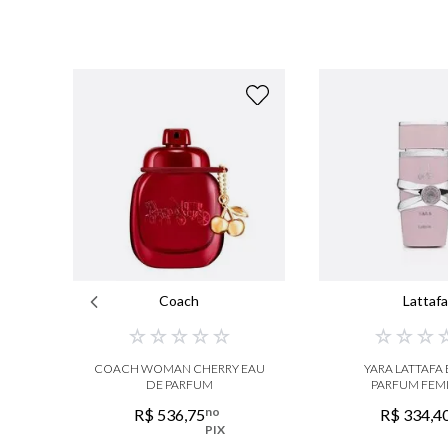
Coach
Lattaf
☆
☆
☆
☆
☆
☆
☆
☆
COACH WOMAN CHERRY EAU
YARA LATTAFA
DE PARFUM
PARFUM FEM
no
R$
536
,
75
R$
334
,
4
PIX