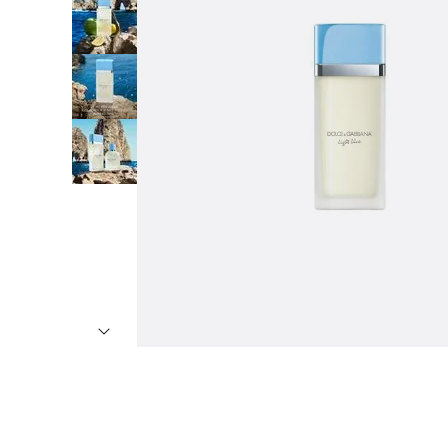
7
º
8
º
9
º
1