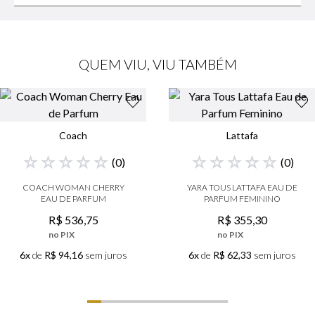
QUEM VIU, VIU TAMBÉM
Coach
Lattafa
☆
☆
☆
☆
☆
☆
☆
☆
☆
☆
(
0
)
(
0
)
COACH WOMAN CHERRY
YARA TOUS LATTAFA EAU DE
EAU DE PARFUM
PARFUM FEMININO
R$
536
,
75
R$
355
,
30
no PIX
no PIX
6x
de
R$ 94,16
sem juros
6x
de
R$ 62,33
sem juros