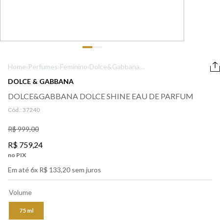
9
º
boss
10
º
lancôme
Home
›
Perfumes
›
Feminino
›
Dolce&Gabbana
Dolce Shine Eau
DOLCE & GABBANA
de Parfum
DOLCE&GABBANA DOLCE SHINE EAU DE PARFUM
Cód.:
37240
R$
999
,
00
R$
759
,
24
no PIX
Em até
6
x
R$
133
,
20
sem juros
Volume
75 ml