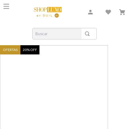
Buscar
TERMOS MAIS BUSCADOS
OFERTAS
20
% OFF
1
º
shiseido
2
º
carolina herrera
3
º
creed
4
º
xerjoff
5
º
nishane
6
º
versace
7
º
libre
8
º
narciso