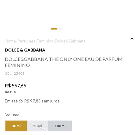
9
º
boss
10
º
212
Home
›
Perfumes
›
Feminino
›
Dolce&Gabbana
The Only One
DOLCE & GABBANA
Eau de Parfum
DOLCE&GABBANA THE ONLY ONE EAU DE PARFUM
Feminino
FEMININO
Cód.:
25408
R$
557
,
65
no PIX
Em até
6
x
R$
97
,
83
sem juros
Volume
30 ml
50 ml
100 ml