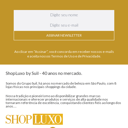
ASSINAR NEWSLETTER
Ao clicar em “Assinar”, você concorda em receber nossos e-mails
e aceita nossos Termos de Uso e de Privacidade.
ShopLuxo by Suil - 40 anos no mercado.
Somos do Grupo Suil, há anos no mercado de beleza em São Paulo, com 8
lojas físicas nos principais shoppings da cidade.
Nossa tradição e pioneirismo ao disponibilizar grandes marcas
internacionais e oferecer produtos e serviços de alta qualidade nos
tornaram referência de excelência, conquistando clientes fiéis ao longo dos
anos....