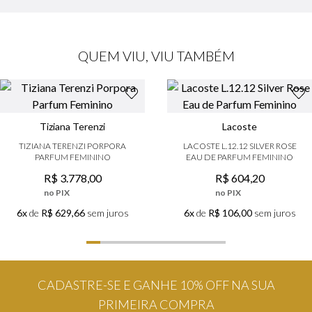
QUEM VIU, VIU TAMBÉM
Tiziana Terenzi
Lacoste
TIZIANA TERENZI PORPORA
LACOSTE L.12.12 SILVER ROSE
PARFUM FEMININO
EAU DE PARFUM FEMININO
R$
3
.
778
,
00
R$
604
,
20
no PIX
no PIX
6x
de
R$ 629,66
sem juros
6x
de
R$ 106,00
sem juros
CADASTRE-SE E GANHE 10% OFF NA SUA
PRIMEIRA COMPRA