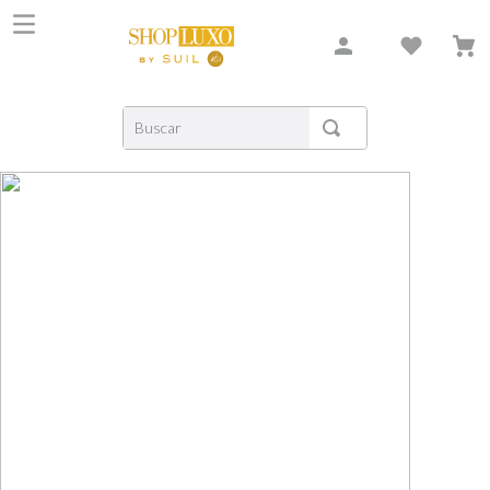
Buscar
TERMOS MAIS BUSCADOS
1
º
shiseido
2
º
creed
3
º
xerjoff
4
º
carolina herrera
5
º
nishane
6
º
versace
7
º
libre
8
º
bvlgari