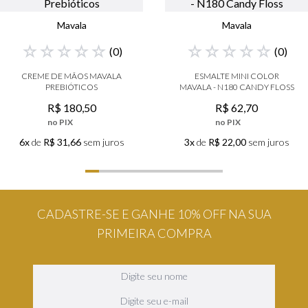
Mavala
Mavala
☆
☆
☆
☆
☆
☆
☆
☆
☆
☆
(
0
)
(
0
)
CREME DE MÃOS MAVALA
ESMALTE MINI COLOR
PREBIÓTICOS
MAVALA - N180 CANDY FLOSS
R$
180
,
50
R$
62
,
70
no PIX
no PIX
6x
de
R$ 31,66
sem juros
3x
de
R$ 22,00
sem juros
CADASTRE-SE E GANHE 10% OFF NA SUA
PRIMEIRA COMPRA