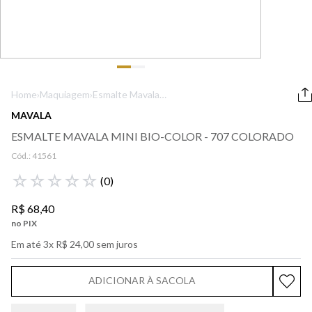
9
º
boss
10
º
prada
Home
›
Maquiagem
›
Esmalte Mavala
Mini Bio-Color -
MAVALA
707 Colorado
ESMALTE MAVALA MINI BIO-COLOR - 707 COLORADO
Cód.:
41561
☆
☆
☆
☆
☆
(
0
)
R$
68
,
40
no PIX
Em até
3
x
R$
24
,
00
sem juros
ADICIONAR À SACOLA