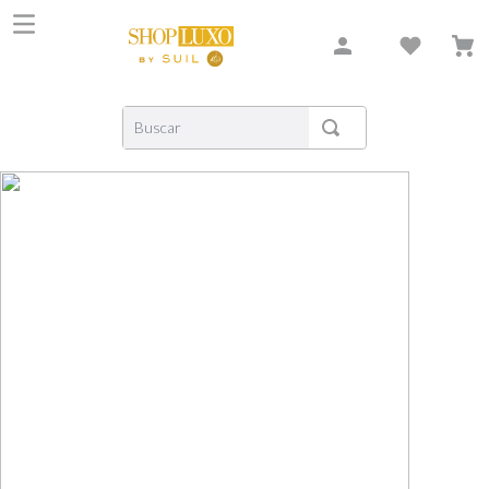
Buscar
TERMOS MAIS BUSCADOS
1
º
shiseido
2
º
creed
3
º
carolina herrera
4
º
xerjoff
5
º
nishane
6
º
versace
7
º
bvlgari
8
º
libre