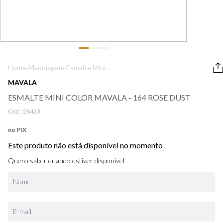
9
º
boss
10
º
lancôme
Home
›
Maquiagem
›
Esmalte Mini
Color Mavala -
MAVALA
164 Rose Dust
ESMALTE MINI COLOR MAVALA - 164 ROSE DUST
Cód.:
28423
no PIX
Este produto não está disponível no momento
Quero saber quando estiver disponível