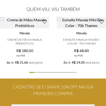
QUEM VIU, VIU TAMBÉM
Mavala
Mavala
CREME DE MÃOS MAVALA
ESMALTE MAVALA MINI BIO-
PREBIÓTICOS
COLOR - 706 THAMES
R$
180
,
50
R$
68
,
40
no PIX
no PIX
6x
de
R$ 31,66
sem juros
3x
de
R$ 24,00
sem juros
CADASTRE-SE E GANHE 10% OFF NA SUA
PRIMEIRA COMPRA