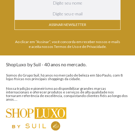
ASSINAR NEWSLETTER
Ao clicar em “Assinar”, você concorda em receber nossos e-mails
e aceita nossos Termos de Uso e de Privacidade.
ShopLuxo by Suil - 40 anos no mercado.
Somos do Grupo Suil, há anos no mercado de beleza em São Paulo, com 8
lojas físicas nos principais shoppings da cidade.
Nossa tradição e pioneirismo ao disponibilizar grandes marcas
internacionais e oferecer produtos e serviços de alta qualidade nos
tornaram referência de excelência, conquistando clientes fiéis ao longo dos
anos....