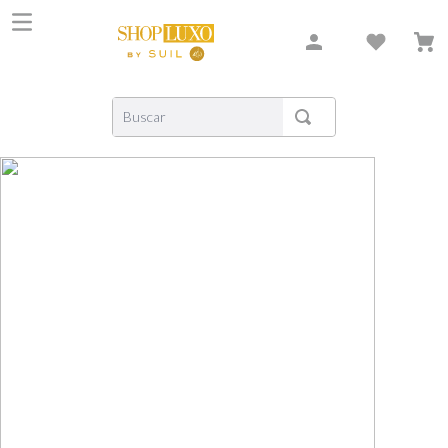
Buscar
TERMOS MAIS BUSCADOS
1
º
shiseido
2
º
carolina herrera
3
º
creed
4
º
xerjoff
5
º
nishane
6
º
versace
7
º
libre
8
º
narciso