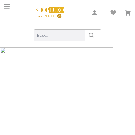
Buscar
TERMOS MAIS BUSCADOS
1
º
shiseido
2
º
creed
3
º
xerjoff
4
º
carolina herrera
5
º
nishane
6
º
versace
7
º
libre
8
º
bvlgari