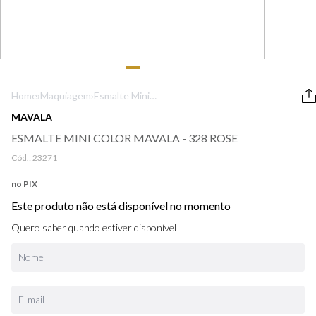
9
º
boss
10
º
212
Home
›
Maquiagem
›
Esmalte Mini
Color Mavala -
MAVALA
328 Rose
ESMALTE MINI COLOR MAVALA - 328 ROSE
Cód.:
23271
no PIX
Este produto não está disponível no momento
Quero saber quando estiver disponível