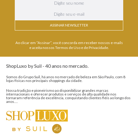
ASSINAR NEWSLETTER
Ao clicar em “Assinar”, você concorda em receber nossos e-mails
e aceita nossos Termos de Uso e de Privacidade.
ShopLuxo by Suil - 40 anos no mercado.
Somos do Grupo Suil, há anos no mercado de beleza em São Paulo, com 8
lojas físicas nos principais shoppings da cidade.
Nossa tradição e pioneirismo ao disponibilizar grandes marcas
internacionais e oferecer produtos e serviços de alta qualidade nos
tornaram referência de excelência, conquistando clientes fiéis ao longo dos
anos....