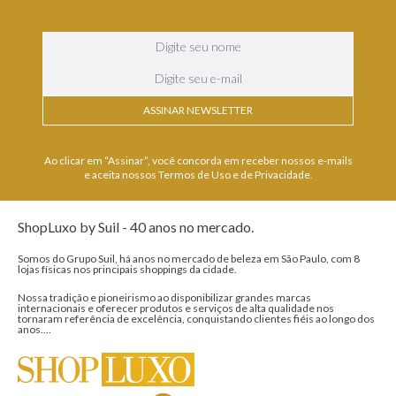
ASSINAR NEWSLETTER
Ao clicar em “Assinar”, você concorda em receber nossos e-mails
e aceita nossos Termos de Uso e de Privacidade.
ShopLuxo by Suil - 40 anos no mercado.
Somos do Grupo Suil, há anos no mercado de beleza em São Paulo, com 8
lojas físicas nos principais shoppings da cidade.
Nossa tradição e pioneirismo ao disponibilizar grandes marcas
internacionais e oferecer produtos e serviços de alta qualidade nos
tornaram referência de excelência, conquistando clientes fiéis ao longo dos
anos....