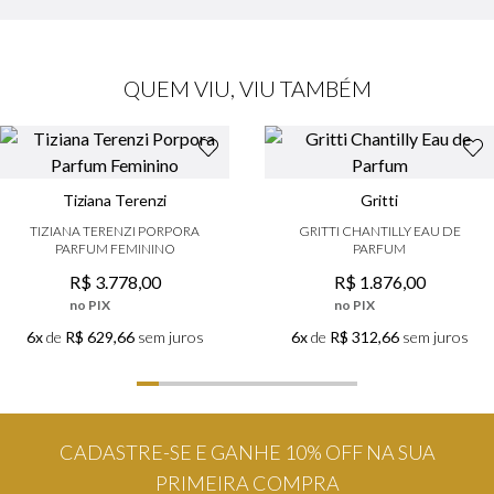
QUEM VIU, VIU TAMBÉM
Tiziana Terenzi
Gritti
TIZIANA TERENZI PORPORA
GRITTI CHANTILLY EAU DE
PARFUM FEMININO
PARFUM
R$
3
.
778
,
00
R$
1
.
876
,
00
no PIX
no PIX
6x
de
R$ 629,66
sem juros
6x
de
R$ 312,66
sem juros
CADASTRE-SE E GANHE 10% OFF NA SUA
PRIMEIRA COMPRA