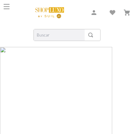
Buscar
TERMOS MAIS BUSCADOS
1
º
shiseido
2
º
carolina herrera
3
º
xerjoff
4
º
creed
5
º
nishane
6
º
versace
7
º
libre
8
º
bvlgari