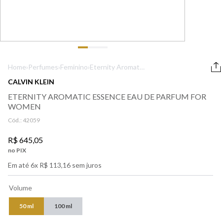
9
º
lancôme
10
º
boss
Home
›
Perfumes
›
Feminino
›
Eternity Aromatic
Essence Eau de
CALVIN KLEIN
Parfum For
ETERNITY AROMATIC ESSENCE EAU DE PARFUM FOR
Women
WOMEN
Cód.:
42059
R$
645
,
05
no PIX
Em até
6
x
R$
113
,
16
sem juros
Volume
50 ml
100 ml