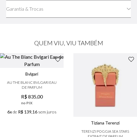
Garantia & Trocas
QUEM VIU, VIU TAMBÉM
Bvlgari
AU THE BLANC BVLGARI EAU
DE PARFUM
R$
835
,
00
no PIX
6x
de
R$ 139,16
sem juros
Tiziana Terenzi
TERENZI POGGIA SEA STARS
EXTRAIT DE PARFUM