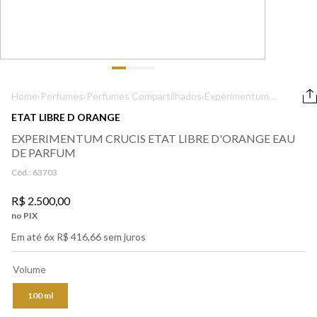
9
º
boss
10
º
212
Home
›
Perfumes
›
Perfumes Compartilhados
›
Experimentum
Crucis Etat Libre
ETAT LIBRE D ORANGE
d'Orange Eau De
EXPERIMENTUM CRUCIS ETAT LIBRE D'ORANGE EAU
Parfum
DE PARFUM
Cód.:
63703
R$
2
.
500
,
00
no PIX
Em até
6
x
R$
416
,
66
sem juros
Volume
100 ml