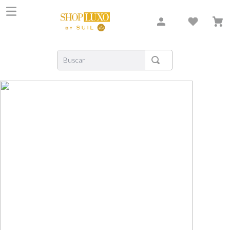
Buscar
TERMOS MAIS BUSCADOS
1
º
shiseido
2
º
creed
3
º
xerjoff
4
º
carolina herrera
5
º
nishane
6
º
versace
7
º
libre
8
º
bvlgari