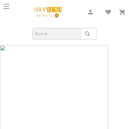
Buscar
TERMOS MAIS BUSCADOS
1
º
shiseido
2
º
creed
3
º
xerjoff
4
º
carolina herrera
5
º
nishane
6
º
versace
7
º
libre
8
º
bvlgari