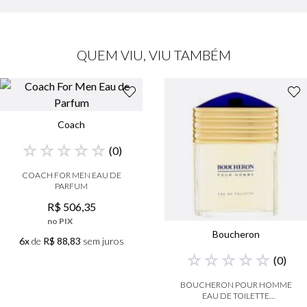
QUEM VIU, VIU TAMBÉM
Coach
☆
☆
☆
☆
☆
(
0
)
COACH FOR MEN EAU DE
PARFUM
R$
506
,
35
no PIX
Boucheron
6x
de
R$ 88,83
sem juros
☆
☆
☆
☆
☆
(
0
)
BOUCHERON POUR HOMME
EAU DE TOILETTE
MASCULINO