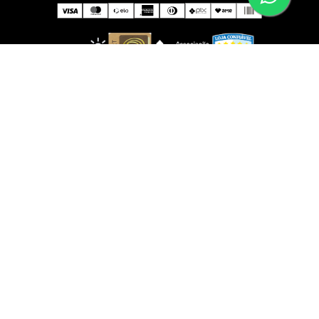
IMPORTANTE!
Não comercializamos brindes; eles serão disponibilizados
somente ao adquirir produtos das marcas participantes.
Certifique-se de atender às condições.
Todas as fotos e logotipos são propriedade exclusiva das
marcas e distribuidores oficiais. Foram autorizados e
verificados pelos detentores dos direitos autorais para
serem reproduzidos no site
www.shopluxo.com.br
É proibida a reprodução total ou parcial do conteúdo sem
autorização expressa de cada marca.
SUIL PRESENTES LTDA. | Av. Ibirapuera, 3103, Loja C 086
Moema, São Paulo, 04029-902 |
contato@shopluxo.com.br