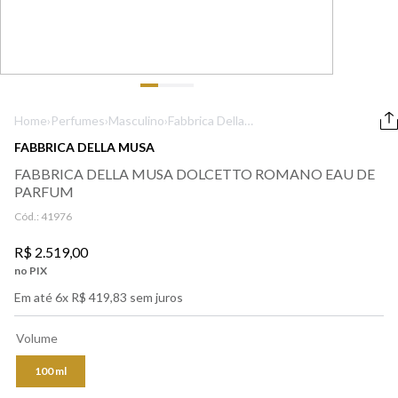
9
º
boss
10
º
212
Home
›
Perfumes
›
Masculino
›
Fabbrica Della
Musa Dolcetto
FABBRICA DELLA MUSA
Romano Eau De
FABBRICA DELLA MUSA DOLCETTO ROMANO EAU DE
Parfum
PARFUM
Cód.:
41976
R$
2
.
519
,
00
no PIX
Em até
6
x
R$
419
,
83
sem juros
Volume
100 ml