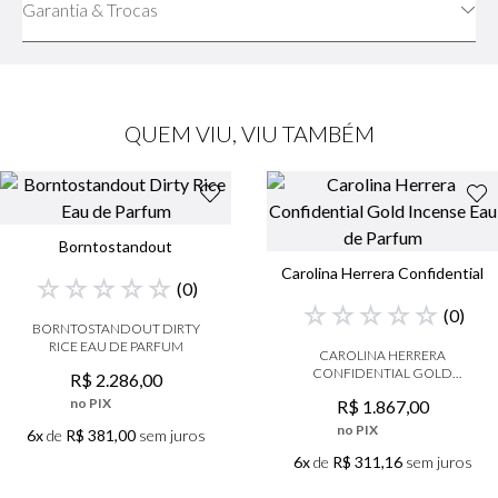
Garantia & Trocas
QUEM VIU, VIU TAMBÉM
Borntostandout
Carolina Herrera Confidential
☆
☆
☆
☆
☆
(
0
)
☆
☆
☆
☆
☆
(
0
)
BORNTOSTANDOUT DIRTY
RICE EAU DE PARFUM
CAROLINA HERRERA
CONFIDENTIAL GOLD
R$
2
.
286
,
00
INCENSE EAU DE PARFUM
no PIX
R$
1
.
867
,
00
no PIX
6x
de
R$ 381,00
sem juros
6x
de
R$ 311,16
sem juros