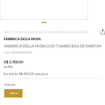
9
º
boss
10
º
lancôme
Home
›
Perfumes
›
Perfumes Compartilhados
›
Fabbrica Della
Musa Oud
FABBRICA DELLA MUSA
Tuareg Eau de
FABBRICA DELLA MUSA OUD TUAREG EAU DE PARFUM
Parfum
Cód.:
4262440660039
R$
2
.
900
,
00
no PIX
Em até
6
x
R$
483
,
33
sem juros
Volume
100 ml