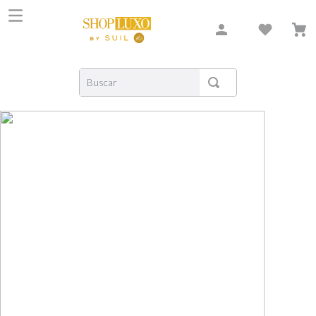
Buscar
TERMOS MAIS BUSCADOS
1
º
shiseido
2
º
carolina herrera
3
º
creed
4
º
xerjoff
5
º
nishane
6
º
versace
7
º
libre
8
º
narciso