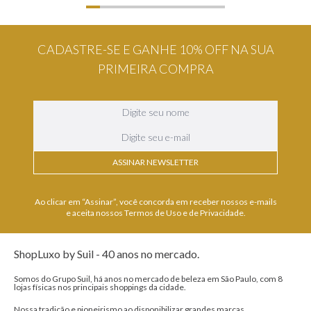
CADASTRE-SE E GANHE 10% OFF NA SUA
PRIMEIRA COMPRA
ASSINAR NEWSLETTER
Ao clicar em “Assinar”, você concorda em receber nossos e-mails
e aceita nossos Termos de Uso e de Privacidade.
ShopLuxo by Suil - 40 anos no mercado.
Somos do Grupo Suil, há anos no mercado de beleza em São Paulo, com 8
lojas físicas nos principais shoppings da cidade.
Nossa tradição e pioneirismo ao disponibilizar grandes marcas