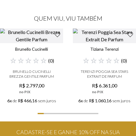
QUEM VIU, VIU TAMBÉM
Brunello Cucinelli
Tiziana Terenzi
☆
☆
☆
☆
☆
☆
☆
☆
☆
☆
(
0
)
(
0
)
BRUNELLO CUCINELLI
TERENZI POGGIA SEA STARS
BREZZA GENTILE PARFUM
EXTRAIT DE PARFUM
R$
2
.
797
,
00
R$
6
.
361
,
00
no PIX
no PIX
6x
de
R$ 466,16
sem juros
6x
de
R$ 1.060,16
sem juros
CADASTRE-SE E GANHE 10% OFF NA SUA