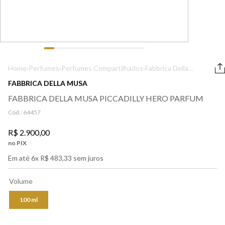
9
º
boss
10
º
212
Home
›
Perfumes
›
Perfumes Compartilhados
›
Fabbrica Della
Musa Piccadilly
FABBRICA DELLA MUSA
Hero Parfum
FABBRICA DELLA MUSA PICCADILLY HERO PARFUM
Cód.:
64457
R$
2
.
900
,
00
no PIX
Em até
6
x
R$
483
,
33
sem juros
Volume
100 ml