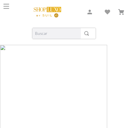
Buscar
TERMOS MAIS BUSCADOS
1
º
shiseido
2
º
creed
3
º
xerjoff
4
º
carolina herrera
5
º
nishane
6
º
versace
7
º
libre
8
º
bvlgari