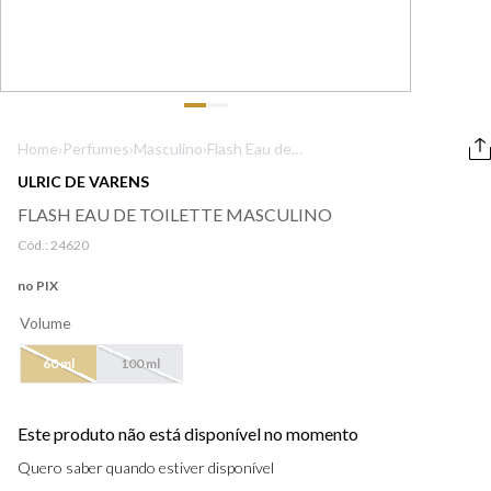
9
º
boss
10
º
lancôme
Home
›
Perfumes
›
Masculino
›
Flash Eau de
Toilette
ULRIC DE VARENS
Masculino
FLASH EAU DE TOILETTE MASCULINO
Cód.:
24620
no PIX
Volume
60 ml
100 ml
Este produto não está disponível no momento
Quero saber quando estiver disponível