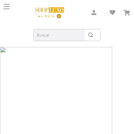
Buscar
TERMOS MAIS BUSCADOS
1
º
shiseido
2
º
carolina herrera
3
º
creed
4
º
xerjoff
5
º
nishane
6
º
versace
7
º
libre
8
º
narciso