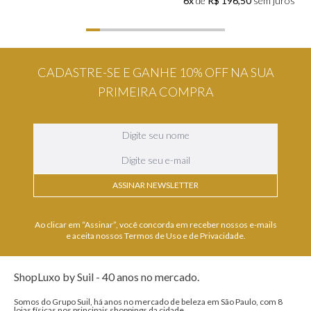
6x
de
R$ 196,50
sem juros
CADASTRE-SE E GANHE 10% OFF NA SUA
PRIMEIRA COMPRA
ASSINAR NEWSLETTER
Ao clicar em “Assinar”, você concorda em receber nossos e-mails
e aceita nossos Termos de Uso e de Privacidade.
ShopLuxo by Suil - 40 anos no mercado.
Somos do Grupo Suil, há anos no mercado de beleza em São Paulo, com 8
lojas físicas nos principais shoppings da cidade.