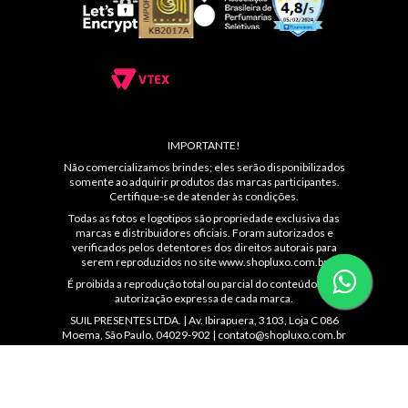
IMPORTANTE!
Não comercializamos brindes; eles serão disponibilizados
somente ao adquirir produtos das marcas participantes.
Certifique-se de atender às condições.
Todas as fotos e logotipos são propriedade exclusiva das
marcas e distribuidores oficiais. Foram autorizados e
verificados pelos detentores dos direitos autorais para
serem reproduzidos no site
www.shopluxo.com.br
É proibida a reprodução total ou parcial do conteúdo sem
autorização expressa de cada marca.
SUIL PRESENTES LTDA. | Av. Ibirapuera, 3103, Loja C 086
Moema, São Paulo, 04029-902 |
contato@shopluxo.com.br
Atendimento: (11) 5044-8139 das 10 ás 22hs ou
WhatsApp: (11)99230-4872 | CNPJ: 53.233.409/0005-48 |
IE: 144.092.560.114