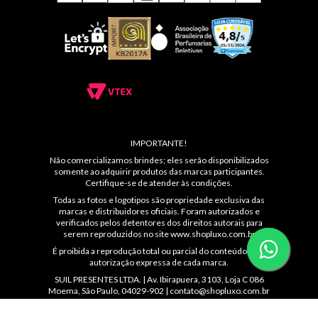
IMPORTANTE!
Não comercializamos brindes; eles serão disponibilizados
somente ao adquirir produtos das marcas participantes.
Certifique-se de atender às condições.
Todas as fotos e logotipos são propriedade exclusiva das
marcas e distribuidores oficiais. Foram autorizados e
verificados pelos detentores dos direitos autorais para
serem reproduzidos no site
www.shopluxo.com.br
É proibida a reprodução total ou parcial do conteúdo sem
autorização expressa de cada marca.
SUIL PRESENTES LTDA. | Av. Ibirapuera, 3103, Loja C 086
Moema, São Paulo, 04029-902 |
contato@shopluxo.com.br
Atendimento: (11) 5044-8139 das 10 ás 22hs ou