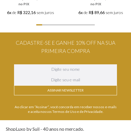
no PIX
no PIX
6x
de
R$ 322,16
sem juros
6x
de
R$ 89,66
sem juros
CADASTRE-SE E GANHE 10% OFF NA SUA
PRIMEIRA COMPRA
ASSINAR NEWSLETTER
Ao clicar em “Assinar”, você concorda em receber nossos e-mails
e aceita nossos Termos de Uso e de Privacidade.
ShopLuxo by Suil - 40 anos no mercado.