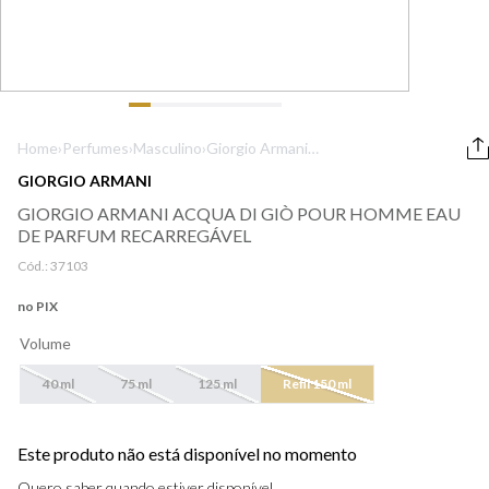
9
º
boss
10
º
prada
Home
›
Perfumes
›
Masculino
›
Giorgio Armani
Acqua di Giò Pour
GIORGIO ARMANI
Homme Eau de
GIORGIO ARMANI ACQUA DI GIÒ POUR HOMME EAU
Parfum
DE PARFUM RECARREGÁVEL
Recarregável
Cód.:
37103
no PIX
Volume
40 ml
75 ml
125 ml
Refil 150 ml
Este produto não está disponível no momento
Quero saber quando estiver disponível