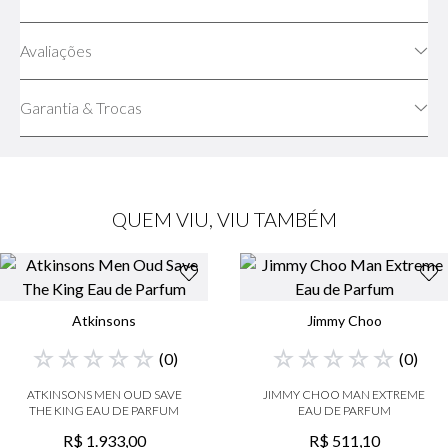
Avaliações
Garantia & Trocas
QUEM VIU, VIU TAMBÉM
Atkinsons
Jimmy Choo
☆
☆
☆
☆
☆
☆
☆
☆
☆
☆
(
0
)
(
0
)
ATKINSONS MEN OUD SAVE
JIMMY CHOO MAN EXTREME
THE KING EAU DE PARFUM
EAU DE PARFUM
R$
1
.
933
,
00
R$
511
,
10