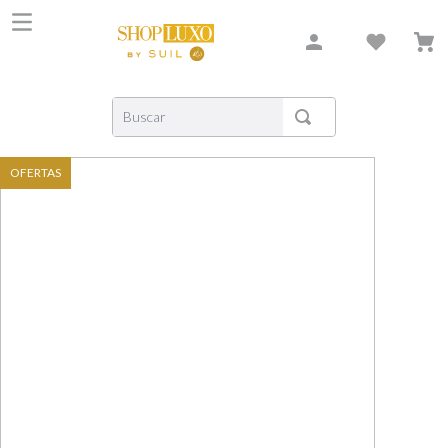
Buscar
TERMOS MAIS BUSCADOS
OFERTAS
1
º
shiseido
2
º
creed
3
º
carolina herrera
4
º
xerjoff
5
º
nishane
6
º
versace
7
º
bvlgari
8
º
libre