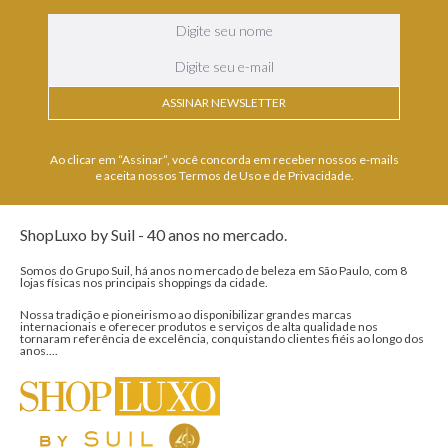
ASSINAR NEWSLETTER
Ao clicar em “Assinar”, você concorda em receber nossos e-mails
e aceita nossos Termos de Uso e de Privacidade.
ShopLuxo by Suil - 40 anos no mercado.
Somos do Grupo Suil, há anos no mercado de beleza em São Paulo, com 8
lojas físicas nos principais shoppings da cidade.
Nossa tradição e pioneirismo ao disponibilizar grandes marcas
internacionais e oferecer produtos e serviços de alta qualidade nos
tornaram referência de excelência, conquistando clientes fiéis ao longo dos
anos....