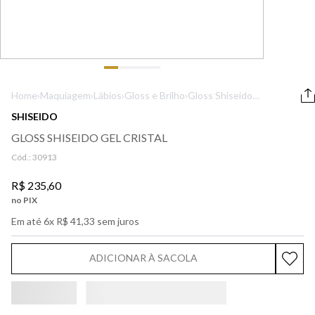
9
º
boss
10
º
lancôme
Home
›
Maquiagem
›
Lábios
›
Gloss e Brilho
›
Gloss Shiseido
Gel Cristal
SHISEIDO
GLOSS SHISEIDO GEL CRISTAL
Cód.:
30913
R$
235
,
60
no PIX
Em até
6
x
R$
41
,
33
sem juros
ADICIONAR À SACOLA