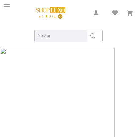
Buscar
TERMOS MAIS BUSCADOS
1
º
shiseido
2
º
carolina herrera
3
º
creed
4
º
xerjoff
5
º
nishane
6
º
versace
7
º
libre
8
º
narciso