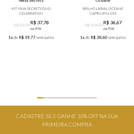
Niina Secrets
Océane
KIT NINA SECRETS DUO
BRILHO LABIAL OCÉANE
CELEBRATION
CAPRI LIPGLOSS
R$
37
,
78
R$
36
,
67
R$ 69,90
R$ 104,00
no PIX
no PIX
1x
de
R$ 39,77
sem juros
1x
de
R$ 38,60
sem juros
CADASTRE-SE E GANHE 10% OFF NA SUA
PRIMEIRA COMPRA