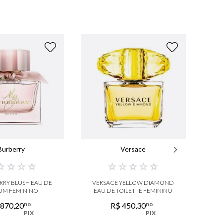
Burberry
Versace
☆
☆
☆
☆
☆
☆
☆
☆
☆
RRY BLUSH EAU DE
VERSACE YELLOW DIAMOND
P
UM FEMININO
EAU DE TOILETTE FEMININO
H
no
no
870
,
20
R$
450
,
30
PIX
PIX