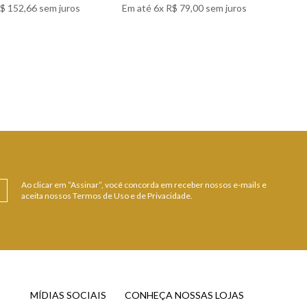
$
152
,
66
sem juros
Em até
6
x
R$
79
,
00
sem juros
 DETALHES
VER DETALHES
Ao clicar em “Assinar”, você concorda em receber nossos e-mails e
aceita nossos Termos de Uso e de Privacidade.
MÍDIAS SOCIAIS
CONHEÇA NOSSAS LOJAS