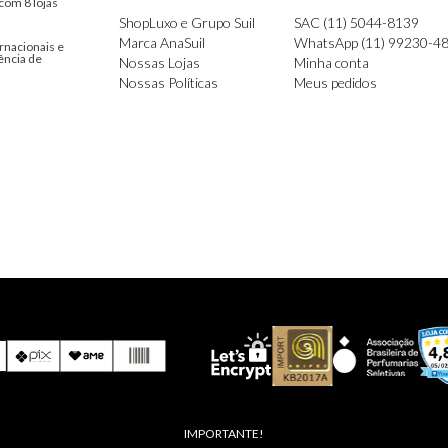
com 8 lojas
ShopLuxo e Grupo Suil
SAC (11) 5044-8139
Marca AnaSuil
WhatsApp (11) 99230-4
rnacionais e
ência de
Nossas Lojas
Minha conta
Nossas Políticas
Meus pedidos
IMPORTANTE!