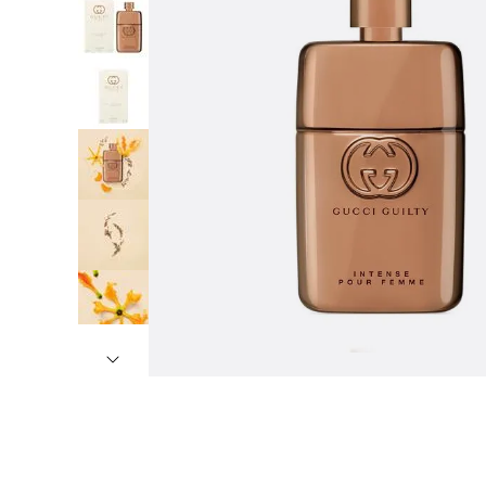
7
º
8
º
9
º
1