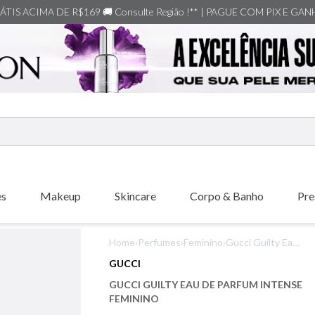
TIS ACIMA DE R$169 🚚 Consulte Região !** | PAGUE COM PIX E GA
ERMOS MAIS BUSCADOS
shiseido
es
Makeup
Skincare
Corpo & Banho
Pre
creed
xerjoff
Home
›
Perfumes
›
Feminino
›
Gucci Guilty Eau
carolina herrera
de Parfum
GUCCI
Intense Feminino
nishane
GUCCI GUILTY EAU DE PARFUM INTENSE
versace
FEMININO