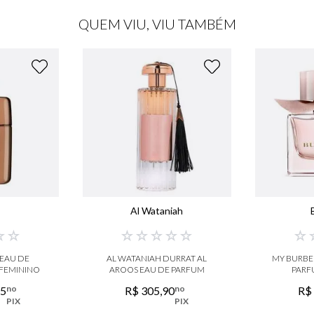
QUEM VIU, VIU TAMBÉM
Al Wataniah
☆
☆
☆
☆
☆
☆
☆
☆
 EAU DE
AL WATANIAH DURRAT AL
MY BURBE
 FEMININO
AROOS EAU DE PARFUM
PARF
no
no
75
R$
305
,
90
R$
PIX
PIX