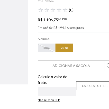
Cód.:
39364
libre
☆
☆
☆
☆
☆
(
0
)
bvlgari
no PIX
R$
1
.
106
,
75
boss
Em até
6
x
R$
194
,
16
sem juros
0
º
212
Volume
50 ml
90 ml
ADICIONAR À SACOLA
CALCULAR O FRETE
Não sei meu CEP