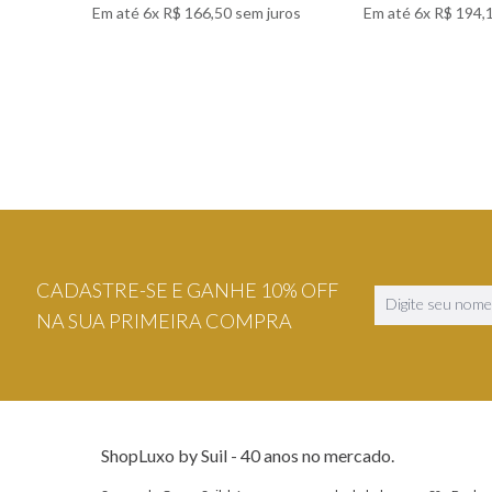
Em até
6
x
R$
166
,
50
sem juros
Em até
6
x
R$
194
,
VER DETALHES
VER DETA
CADASTRE-SE E GANHE 10% OFF
NA SUA PRIMEIRA COMPRA
ShopLuxo by Suil - 40 anos no mercado.