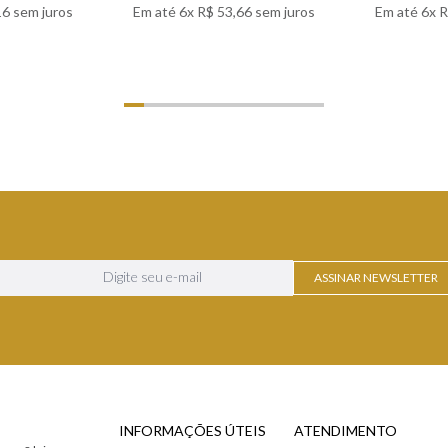
16
sem juros
Em até
6
x
R$
53
,
66
sem juros
Em até
6
x
R
LHES
VER DETALHES
VER
ASSINAR NEWSLETTER
INFORMAÇÕES ÚTEIS
ATENDIMENTO