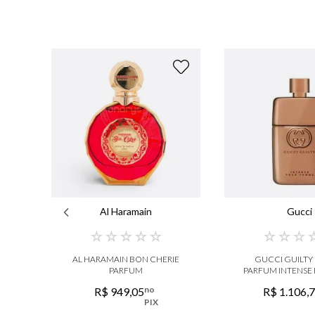
Al Haramain
Gucci
☆
☆
☆
☆
☆
☆
☆
☆
AL HARAMAIN BON CHERIE
GUCCI GUILTY
PARFUM
PARFUM INTENSE
no
R$
949
,
05
R$
1
.
106
,
PIX