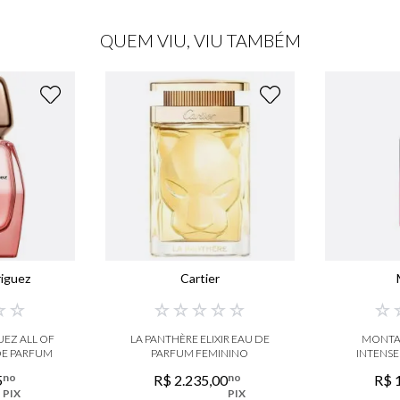
QUEM VIU, VIU TAMBÉM
riguez
Cartier
☆
☆
☆
☆
☆
☆
☆
☆
EZ ALL OF
LA PANTHÈRE ELIXIR EAU DE
MONTA
DE PARFUM
PARFUM FEMININO
INTENSE
no
no
5
R$
2
.
235
,
00
R$
PIX
PIX