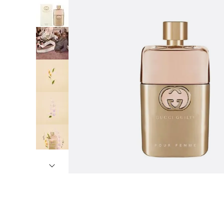
7
º
8
º
9
º
1