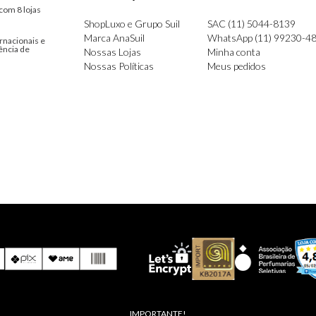
com 8 lojas
ShopLuxo e Grupo Suil
SAC (11) 5044-8139
Marca AnaSuil
WhatsApp (11) 99230-4
rnacionais e
ência de
Nossas Lojas
Minha conta
Nossas Políticas
Meus pedidos
IMPORTANTE!