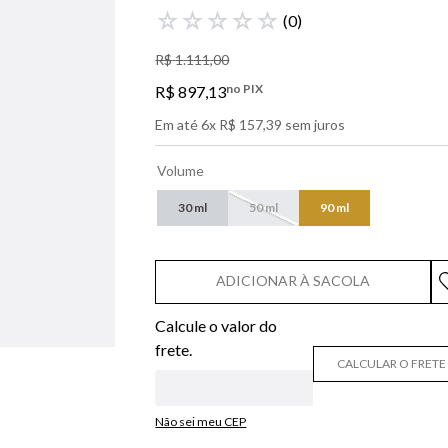
libre
☆
☆
☆
☆
☆
(
0
)
bvlgari
R$
1
.
111
,
00
boss
no PIX
R$
897
,
13
0
º
212
Em até
6
x
R$
157
,
39
sem juros
Volume
30 ml
50 ml
90 ml
ADICIONAR À SACOLA
CALCULAR O FRETE
Não sei meu CEP