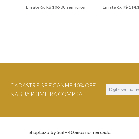
Em até
6
x
R$
106
,
00
sem juros
Em até
6
x
R$
114
,
VER DETALHES
VER DETA
CADASTRE-SE E GANHE 10% OFF
NA SUA PRIMEIRA COMPRA
ShopLuxo by Suil - 40 anos no mercado.