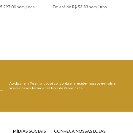
$
297
,
00
sem juros
Em até
6
x
R$
53
,
83
sem juros
Em 
 DETALHES
VER DETALHES
Ao clicar em “Assinar”, você concorda em receber nossos e-mails e
aceita nossos Termos de Uso e de Privacidade.
MÍDIAS SOCIAIS
CONHEÇA NOSSAS LOJAS