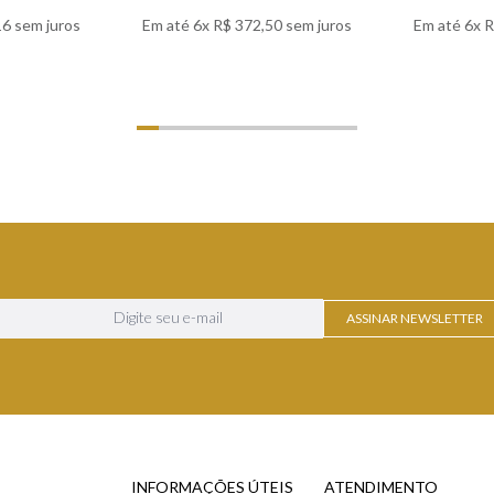
16
sem juros
Em até
6
x
R$
372
,
50
sem juros
Em até
6
x
R
LHES
VER DETALHES
VER
ASSINAR NEWSLETTER
INFORMAÇÕES ÚTEIS
ATENDIMENTO