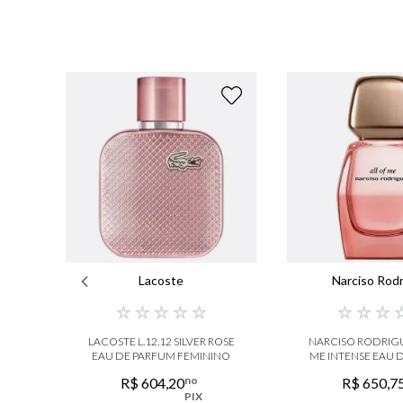
Lacoste
Narciso Rod
☆
☆
☆
☆
☆
☆
☆
☆
LACOSTE L.12.12 SILVER ROSE
NARCISO RODRIGU
EAU DE PARFUM FEMININO
ME INTENSE EAU 
no
R$
604
,
20
R$
650
,
7
PIX