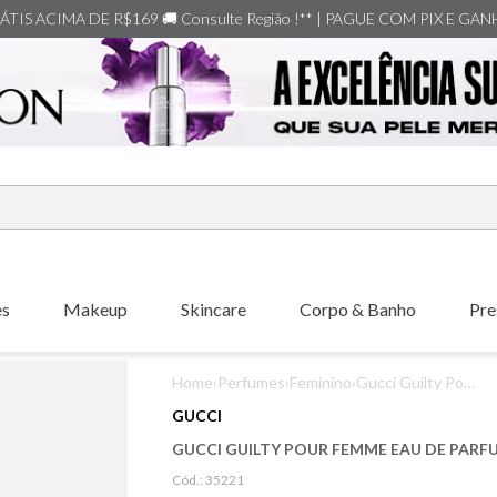
TIS ACIMA DE R$169 🚚 Consulte Região !** | PAGUE COM PIX E GA
ERMOS MAIS BUSCADOS
shiseido
es
Makeup
Skincare
Corpo & Banho
Pre
creed
xerjoff
Home
›
Perfumes
›
Feminino
›
Gucci Guilty Pour
carolina herrera
Femme Eau de
GUCCI
Parfum
nishane
GUCCI GUILTY POUR FEMME EAU DE PARF
versace
Cód.:
35221