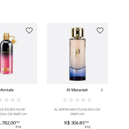
Montale
Al Wataniah
☆
☆
☆
☆
☆
☆
☆
☆
☆
LE ROSES MUSK
AL WATANIAH DUHA EAU DE
M
 EAU DE PARFUM
PARFUM
no
no
1
.
782
,
00
R$
306
,
85
PIX
PIX