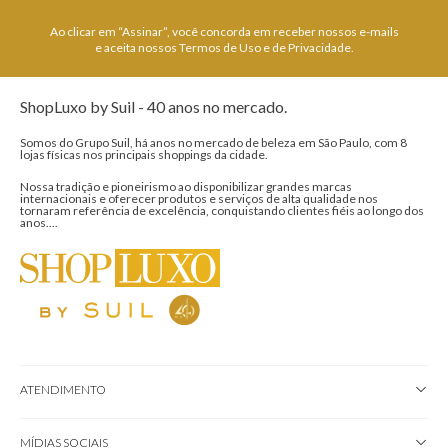
Ao clicar em “Assinar”, você concorda em receber nossos e-mails
e aceita nossos Termos de Uso e de Privacidade.
ShopLuxo by Suil - 40 anos no mercado.
Somos do Grupo Suil, há anos no mercado de beleza em São Paulo, com 8
lojas físicas nos principais shoppings da cidade.
Nossa tradição e pioneirismo ao disponibilizar grandes marcas
internacionais e oferecer produtos e serviços de alta qualidade nos
tornaram referência de excelência, conquistando clientes fiéis ao longo dos
anos....
ATENDIMENTO
MÍDIAS SOCIAIS