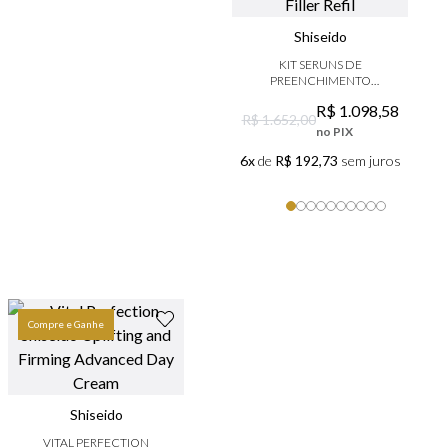
Shiseido
KIT SERUNS DE
PREENCHIMENTO
SHISEIDO BIO-
R$
1
.
098
,
58
PERFORMANCE SKIN
R$ 1.652,00
FILLER REFIL
no PIX
6x
de
R$ 192,73
sem juros
Compre e Ganhe
Shiseido
Shiseido
SHISEIDO GINZA NIGHT
INTENSE EAU DE
VITAL PERFECTION