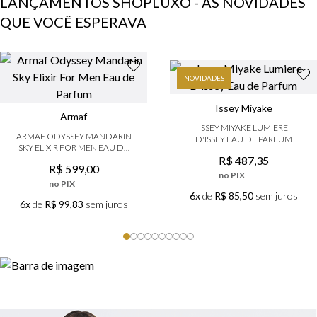
LANÇAMENTOS SHOPLUXO - AS NOVIDADES
QUE VOCÊ ESPERAVA
NOVIDADES
Issey Miyake
Armaf
ISSEY MIYAKE LUMIERE
ARMAF ODYSSEY MANDARIN
D'ISSEY EAU DE PARFUM
SKY ELIXIR FOR MEN EAU DE
PARFUM
R$
487
,
35
R$
599
,
00
no PIX
no PIX
6x
de
R$ 85,50
sem juros
6x
de
R$ 99,83
sem juros