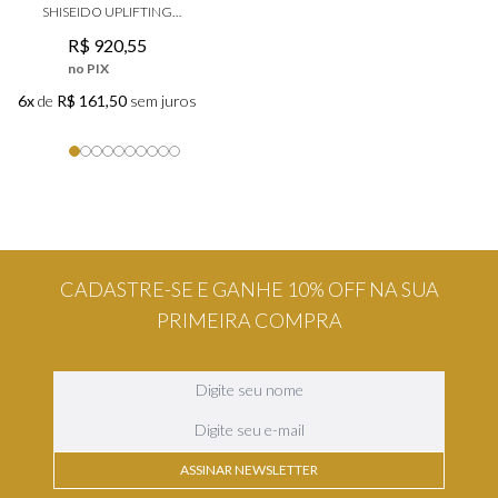
PARFUM
SHISEIDO UPLIFTING
R$
460
,
75
AND FIRMING
no PIX
R$
920
,
55
ADVANCED DAY
CREAM
no PIX
6x
de
R$ 80,83
sem juros
6x
6x
de
R$ 161,50
sem juros
CADASTRE-SE E GANHE 10% OFF NA SUA
PRIMEIRA COMPRA
ASSINAR NEWSLETTER