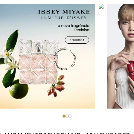
9
º
rosto
10
º
versace