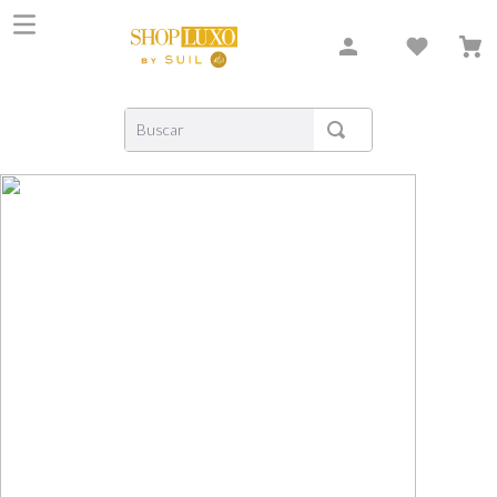
Buscar
TERMOS MAIS BUSCADOS
1
º
shiseido
2
º
carolina herrera
3
º
xerjoff
4
º
creed
5
º
nishane
6
º
versace
7
º
libre
8
º
bvlgari