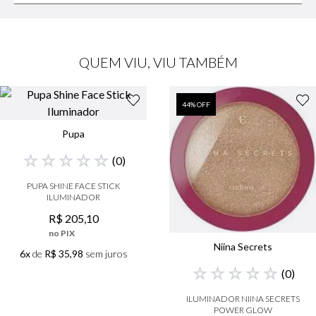
QUEM VIU, VIU TAMBÉM
44
% OFF
Pupa
☆
☆
☆
☆
☆
(
0
)
PUPA SHINE FACE STICK
ILUMINADOR
R$
205
,
10
no PIX
Niina Secrets
6x
de
R$ 35,98
sem juros
☆
☆
☆
☆
☆
(
0
)
ILUMINADOR NIINA SECRETS
POWER GLOW