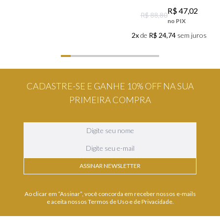
R$
47
,
02
R$ 88,80
no PIX
2x
de
R$ 24,74
sem juros
CADASTRE-SE E GANHE 10% OFF NA SUA
PRIMEIRA COMPRA
ASSINAR NEWSLETTER
Ao clicar em “Assinar”, você concorda em receber nossos e-mails
e aceita nossos Termos de Uso e de Privacidade.