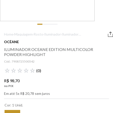
9
º
lancôme
10
º
boss
Home
›
Maquiagem
›
Rosto
›
Iluminador
›
Iluminador
Oceane Edition
OCÉANE
Multicolor
ILUMINADOR OCEANE EDITION MULTICOLOR
Powder Highlight
POWDER HIGHLIGHT
Cód.:
7908725500542
☆
☆
☆
☆
☆
(
0
)
R$
98
,
70
no PIX
Em até
5
x
R$
20
,
78
sem juros
Cor
:
1 Unid.