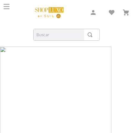
Buscar
TERMOS MAIS BUSCADOS
1
º
shiseido
2
º
carolina herrera
3
º
creed
4
º
xerjoff
5
º
nishane
6
º
versace
7
º
libre
8
º
bvlgari