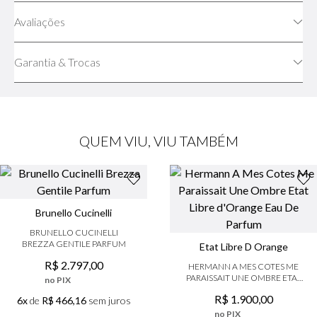
Avaliações
Garantia & Trocas
QUEM VIU, VIU TAMBÉM
Brunello Cucinelli
BRUNELLO CUCINELLI
BREZZA GENTILE PARFUM
Etat Libre D Orange
R$
2
.
797
,
00
HERMANN A MES COTES ME
PARAISSAIT UNE OMBRE ETAT
no PIX
LIBRE D'ORANGE EAU DE
R$
1
.
900
,
00
6x
de
R$ 466,16
sem juros
PARFUM
no PIX