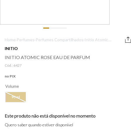
9
º
boss
10
º
lancôme
Home
›
Perfumes
›
Perfumes Compartilhados
›
Initio Atomic
Rose Eau de
INITIO
Parfum
INITIO ATOMIC ROSE EAU DE PARFUM
Cód.:
6427
no PIX
Volume
90 ml
Este produto não está disponível no momento
Quero saber quando estiver disponível