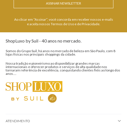
ASSINAR NEWSLETTER
Ao clicar em “Assinar”, você concorda em receber nossos e-mails
e aceita nossos Termos de Uso e de Privacidade.
ShopLuxo by Suil - 40 anos no mercado.
Somos do Grupo Suil, há anos no mercado de beleza em São Paulo, com 8
lojas físicas nos principais shoppings da cidade.
Nossa tradição e pioneirismo ao disponibilizar grandes marcas
internacionais e oferecer produtos e serviços de alta qualidade nos
tornaram referência de excelência, conquistando clientes fiéis ao longo dos
anos....
ATENDIMENTO