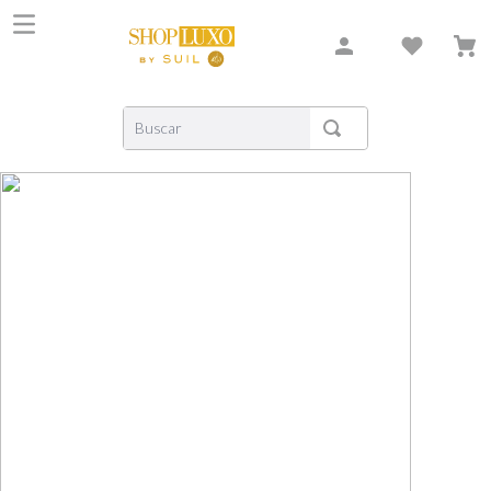
Buscar
TERMOS MAIS BUSCADOS
1
º
shiseido
2
º
creed
3
º
xerjoff
4
º
carolina herrera
5
º
nishane
6
º
versace
7
º
libre
8
º
bvlgari