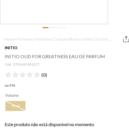
9
º
boss
10
º
212
Home
›
Perfumes
›
Perfumes Compartilhados
›
Initio Oud For
Greatness Eau de
INITIO
Parfum
INITIO OUD FOR GREATNESS EAU DE PARFUM
Cód.:
3701415901377
☆
☆
☆
☆
☆
(
0
)
no PIX
Volume
90 ml
Este produto não está disponível no momento