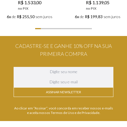
R$
1
.
533
,
00
R$
1
.
139
,
05
no PIX
no PIX
6x
de
R$ 255,50
sem juros
6x
de
R$ 199,83
sem juros
CADASTRE-SE E GANHE 10% OFF NA SUA
PRIMEIRA COMPRA
ASSINAR NEWSLETTER
Ao clicar em “Assinar”, você concorda em receber nossos e-mails
e aceita nossos Termos de Uso e de Privacidade.