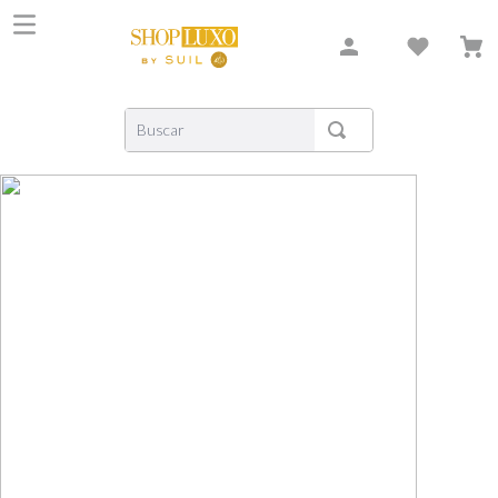
Buscar
TERMOS MAIS BUSCADOS
1
º
shiseido
2
º
creed
3
º
xerjoff
4
º
carolina herrera
5
º
nishane
6
º
versace
7
º
libre
8
º
bvlgari