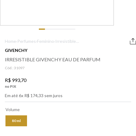
9
º
boss
10
º
212
Home
›
Perfumes
›
Feminino
›
Irresistible
Givenchy Eau de
GIVENCHY
Parfum
IRRESISTIBLE GIVENCHY EAU DE PARFUM
Cód.:
31097
R$
993
,
70
no PIX
Em até
6
x
R$
174
,
33
sem juros
Volume
80 ml