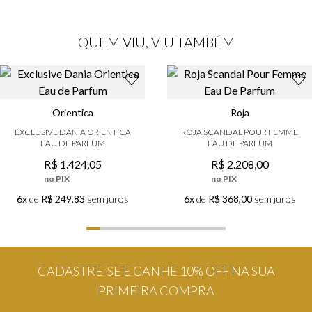
QUEM VIU, VIU TAMBÉM
Orientica
Roja
EXCLUSIVE DANIA ORIENTICA
ROJA SCANDAL POUR FEMME
EAU DE PARFUM
EAU DE PARFUM
R$
1
.
424
,
05
R$
2
.
208
,
00
no PIX
no PIX
6x
de
R$ 249,83
sem juros
6x
de
R$ 368,00
sem juros
CADASTRE-SE E GANHE 10% OFF NA SUA
PRIMEIRA COMPRA