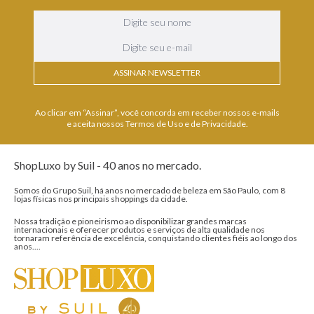
ASSINAR NEWSLETTER
Ao clicar em “Assinar”, você concorda em receber nossos e-mails
e aceita nossos Termos de Uso e de Privacidade.
ShopLuxo by Suil - 40 anos no mercado.
Somos do Grupo Suil, há anos no mercado de beleza em São Paulo, com 8
lojas físicas nos principais shoppings da cidade.
Nossa tradição e pioneirismo ao disponibilizar grandes marcas
internacionais e oferecer produtos e serviços de alta qualidade nos
tornaram referência de excelência, conquistando clientes fiéis ao longo dos
anos....