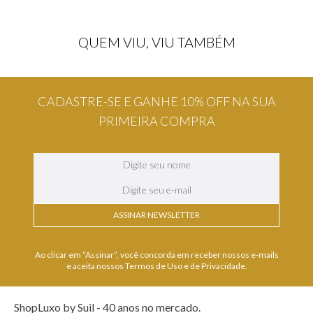
QUEM VIU, VIU TAMBÉM
Al Haramain
Al Wataniah
Carregando avaliações...
Carregando avaliações...
AL HARAMAIN BON CHERIE
AL WATANIAH GHALA EAU DE
PARFUM
PARFUM
R$
949
,
05
R$
306
,
85
no PIX
no PIX
6x
de
R$ 166,50
sem juros
6x
de
R$ 53,83
sem juros
CADASTRE-SE E GANHE 10% OFF NA SUA
PRIMEIRA COMPRA