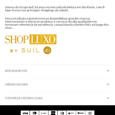
ASSINAR NEWSLETTER
Ao clicar em “Assinar”, você concorda em receber nossos e-mails
e aceita nossos Termos de Uso e de Privacidade.
ShopLuxo by Suil - 40 anos no mercado.
Somos do Grupo Suil, há anos no mercado de beleza em São Paulo, com 8
lojas físicas nos principais shoppings da cidade.
Nossa tradição e pioneirismo ao disponibilizar grandes marcas
internacionais e oferecer produtos e serviços de alta qualidade nos
tornaram referência de excelência, conquistando clientes fiéis ao longo dos
anos....