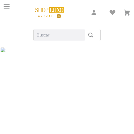
Buscar
TERMOS MAIS BUSCADOS
1
º
shiseido
2
º
carolina herrera
3
º
xerjoff
4
º
creed
5
º
nishane
6
º
versace
7
º
libre
8
º
bvlgari