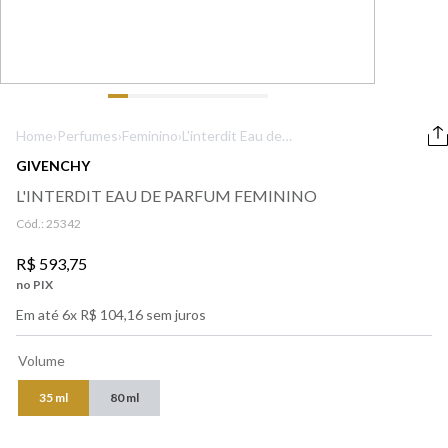
9
º
lancôme
10
º
boss
Home
›
Perfumes
›
Feminino
›
L'interdit Eau de
Parfum Feminino
GIVENCHY
L'INTERDIT EAU DE PARFUM FEMININO
Cód.:
25342
R$
593
,
75
no PIX
Em até
6
x
R$
104
,
16
sem juros
Volume
35 ml
80 ml