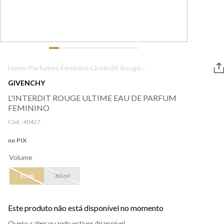
9
º
lancôme
10
º
boss
Home
›
Perfumes
›
Feminino
›
L'interdit Rouge
Ultime Eau de
GIVENCHY
Parfum Feminino
L'INTERDIT ROUGE ULTIME EAU DE PARFUM
FEMININO
Cód.:
40427
no PIX
Volume
35 ml
80 ml
Este produto não está disponível no momento
Quero saber quando estiver disponível