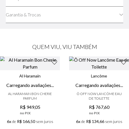
Garantia & Trocas
QUEM VIU, VIU TAMBÉM
Al Haramain
Lancôme
AL HARAMAIN BON CHERIE
Ô OFF NOW LANCÔME EAU
PARFUM
DE TOILETTE
R$
949
,
05
R$
767
,
60
no PIX
no PIX
6x
de
R$ 166,50
sem juros
6x
de
R$ 134,66
sem juros