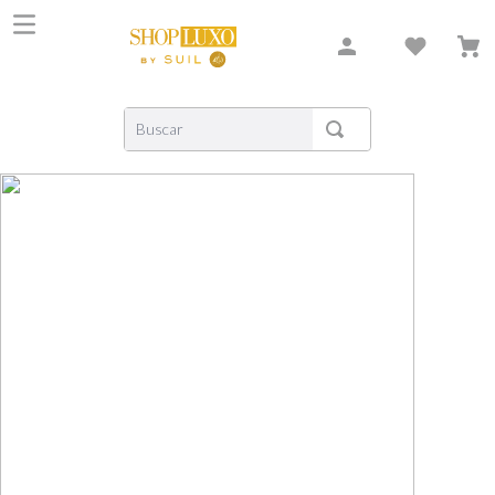
Buscar
TERMOS MAIS BUSCADOS
1
º
shiseido
2
º
carolina herrera
3
º
xerjoff
4
º
creed
5
º
nishane
6
º
versace
7
º
libre
8
º
bvlgari