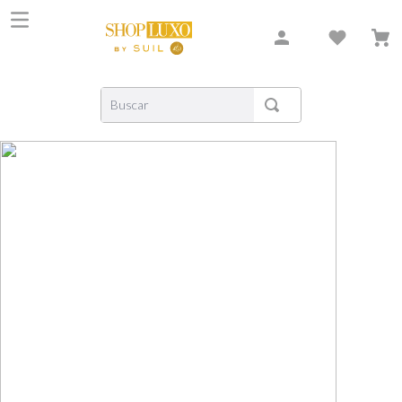
Buscar
TERMOS MAIS BUSCADOS
1
º
shiseido
2
º
carolina herrera
3
º
creed
4
º
xerjoff
5
º
nishane
6
º
versace
7
º
libre
8
º
narciso