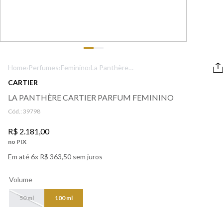
9
º
boss
10
º
lancôme
Home
›
Perfumes
›
Feminino
›
La Panthère
Cartier Parfum
CARTIER
Feminino
LA PANTHÈRE CARTIER PARFUM FEMININO
Cód.:
39798
R$
2
.
181
,
00
no PIX
Em até
6
x
R$
363
,
50
sem juros
Volume
50 ml
100 ml