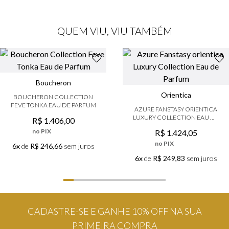
QUEM VIU, VIU TAMBÉM
Boucheron
Orientica
BOUCHERON COLLECTION
FEVE TONKA EAU DE PARFUM
AZURE FANSTASY ORIENTICA
LUXURY COLLECTION EAU DE
R$
1
.
406
,
00
PARFUM
no PIX
R$
1
.
424
,
05
no PIX
6x
de
R$ 246,66
sem juros
6x
de
R$ 249,83
sem juros
CADASTRE-SE E GANHE 10% OFF NA SUA
PRIMEIRA COMPRA