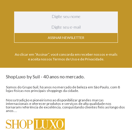
ASSINAR NEWSLETTER
Ao clicar em “Assinar”, você concorda em receber nossos e-mails
e aceita nossos Termos de Uso e de Privacidade.
ShopLuxo by Suil - 40 anos no mercado.
Somos do Grupo Suil, há anos no mercado de beleza em São Paulo, com 8
lojas físicas nos principais shoppings da cidade.
Nossa tradição e pioneirismo ao disponibilizar grandes marcas
internacionais e oferecer produtos e serviços de alta qualidade nos
tornaram referência de excelência, conquistando clientes fiéis ao longo dos
anos....