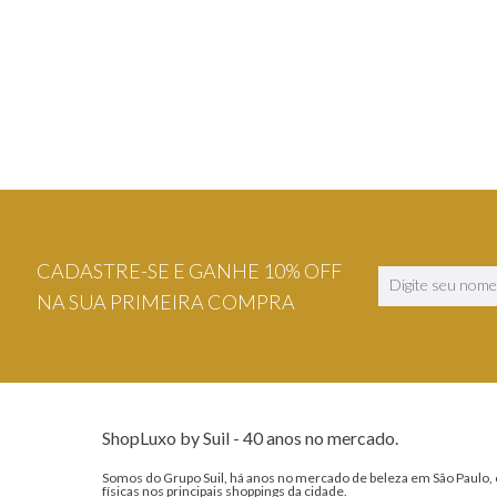
VER DETALHES
VER DETA
CADASTRE-SE E GANHE 10% OFF
NA SUA PRIMEIRA COMPRA
ShopLuxo by Suil - 40 anos no mercado.
Somos do Grupo Suil, há anos no mercado de beleza em São Paulo, 
físicas nos principais shoppings da cidade.