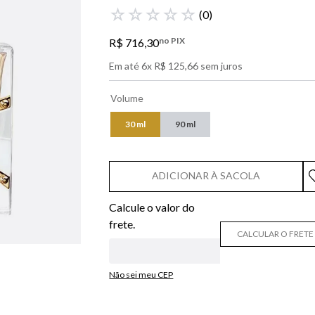
libre
☆
☆
☆
☆
☆
(
0
)
bvlgari
no PIX
R$
716
,
30
boss
Em até
6
x
R$
125
,
66
sem juros
0
º
212
Volume
30 ml
90 ml
ADICIONAR À SACOLA
CALCULAR O FRETE
Não sei meu CEP