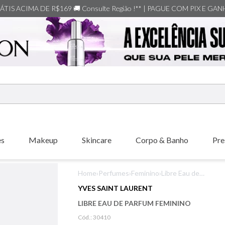
TIS ACIMA DE R$169 🚚 Consulte Região !** | PAGUE COM PIX E GA
ERMOS MAIS BUSCADOS
shiseido
es
Makeup
Skincare
Corpo & Banho
Pre
creed
xerjoff
Home
›
Perfumes
›
Feminino
›
Libre Eau de
carolina herrera
Parfum Feminino
YVES SAINT LAURENT
nishane
LIBRE EAU DE PARFUM FEMININO
versace
Cód.:
30410