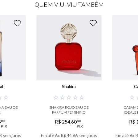
QUEM VIU, VIU TAMBÉM
iah
Shakira
C
☆
☆
☆
☆
☆
☆
☆
☆
HA EAU DE
SHAKIRA ROJO EAU DE
CASAMO
M
PARFUM FEMININO
IDEALE
no
no
5
R$
254
,
60
R$
PIX
PIX
3
sem juros
Em até
6
x
R$
44
,
66
sem juros
Em até
6
x
R