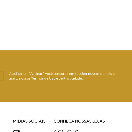
 DETALHES
VER DETALHES
Ao clicar em “Assinar”, você concorda em receber nossos e-mails e
aceita nossos Termos de Uso e de Privacidade.
MÍDIAS SOCIAIS
CONHEÇA NOSSAS LOJAS