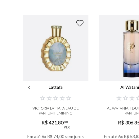
Lattafa
Al Watan
☆
☆
☆
☆
☆
☆
☆
☆
VICTORIA LATTAFA EAU DE
AL WATANIAH DU
PARFUM FEMININO
PARFU
no
R$
421
,
80
R$
306
,
8
PIX
Em até
6
x
R$
74
,
00
sem juros
Em até
6
x
R$
53
,
8