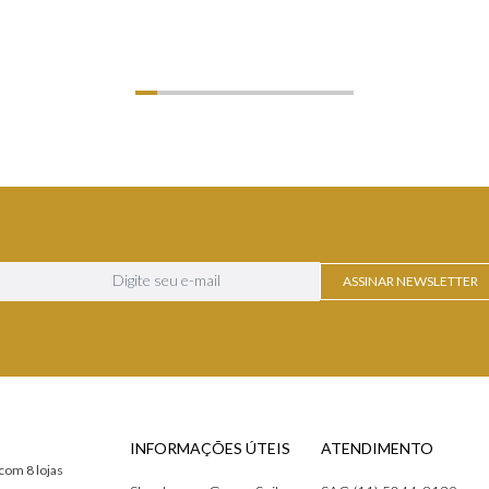
LHES
VER DETALHES
VER
ASSINAR NEWSLETTER
INFORMAÇÕES ÚTEIS
ATENDIMENTO
com 8 lojas