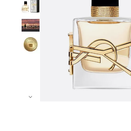
7
º
8
º
9
º
1