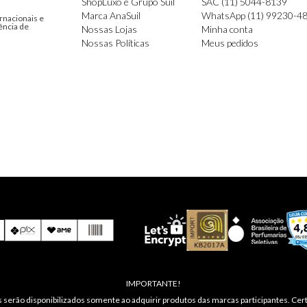
ShopLuxo e Grupo Suil
SAC (11) 5044-8139
Marca AnaSuil
WhatsApp (11) 99230-4
rnacionais e
ência de
Nossas Lojas
Minha conta
Nossas Políticas
Meus pedidos
IMPORTANTE!
 serão disponibilizados somente ao adquirir produtos das marcas participantes. Cert