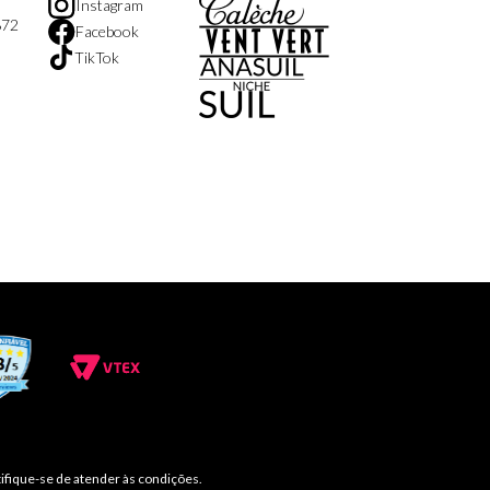
Instagram
872
Facebook
TikTok
ifique-se de atender às condições.