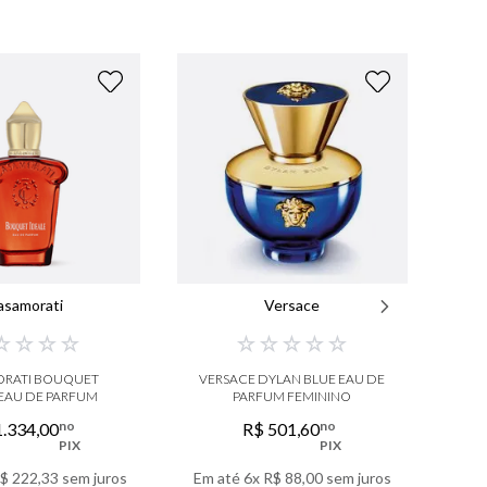
asamorati
Versace
☆
☆
☆
☆
☆
☆
☆
☆
☆
RATI BOUQUET
VERSACE DYLAN BLUE EAU DE
 EAU DE PARFUM
PARFUM FEMININO
no
no
1
.
334
,
00
R$
501
,
60
PIX
PIX
$
222
,
33
sem juros
Em até
6
x
R$
88
,
00
sem juros
Em 