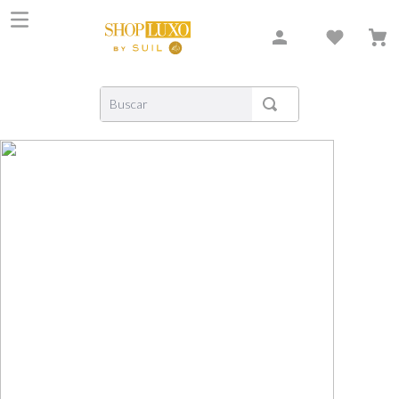
Buscar
TERMOS MAIS BUSCADOS
1
º
shiseido
2
º
carolina herrera
3
º
xerjoff
4
º
creed
5
º
nishane
6
º
versace
7
º
libre
8
º
bvlgari