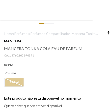
9
º
lancôme
10
º
boss
Home
›
Perfumes
›
Perfumes Compartilhados
›
Mancera Tonka
Cola Eau De
MANCERA
Parfum
MANCERA TONKA COLA EAU DE PARFUM
Cód.:
3760265194391
no PIX
Volume
120 ml
Este produto não está disponível no momento
Quero saber quando estiver disponível