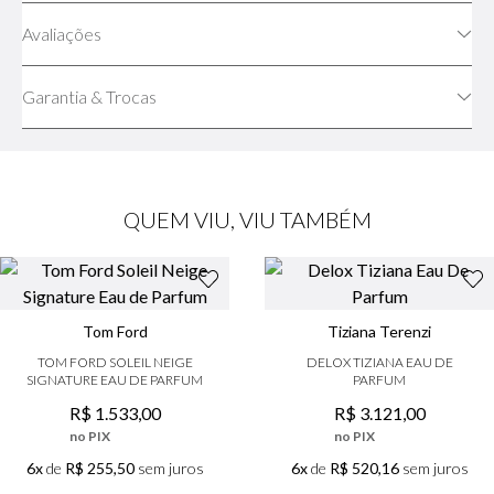
Avaliações
Garantia & Trocas
QUEM VIU, VIU TAMBÉM
Tom Ford
Tiziana Terenzi
TOM FORD SOLEIL NEIGE
DELOX TIZIANA EAU DE
SIGNATURE EAU DE PARFUM
PARFUM
R$
1
.
533
,
00
R$
3
.
121
,
00
no PIX
no PIX
6x
de
R$ 255,50
sem juros
6x
de
R$ 520,16
sem juros