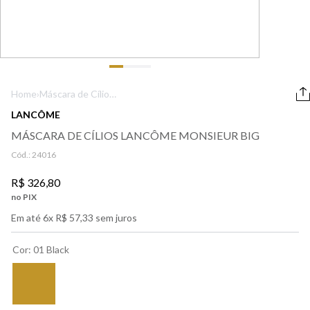
9
º
boss
10
º
lancôme
Home
›
Maquiagem
›
Olhos
›
Máscara de Cílios
›
Máscara de Cílios
Lancôme
LANCÔME
Monsieur Big
MÁSCARA DE CÍLIOS LANCÔME MONSIEUR BIG
Cód.:
24016
R$
326
,
80
no PIX
Em até
6
x
R$
57
,
33
sem juros
Cor
:
01 Black