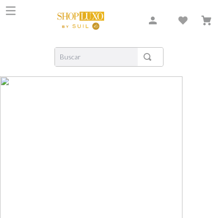
Buscar
TERMOS MAIS BUSCADOS
1
º
shiseido
2
º
carolina herrera
3
º
creed
4
º
xerjoff
5
º
nishane
6
º
versace
7
º
libre
8
º
narciso