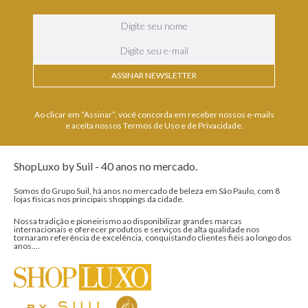
ASSINAR NEWSLETTER
Ao clicar em “Assinar”, você concorda em receber nossos e-mails
e aceita nossos Termos de Uso e de Privacidade.
ShopLuxo by Suil - 40 anos no mercado.
Somos do Grupo Suil, há anos no mercado de beleza em São Paulo, com 8
lojas físicas nos principais shoppings da cidade.
Nossa tradição e pioneirismo ao disponibilizar grandes marcas
internacionais e oferecer produtos e serviços de alta qualidade nos
tornaram referência de excelência, conquistando clientes fiéis ao longo dos
anos....