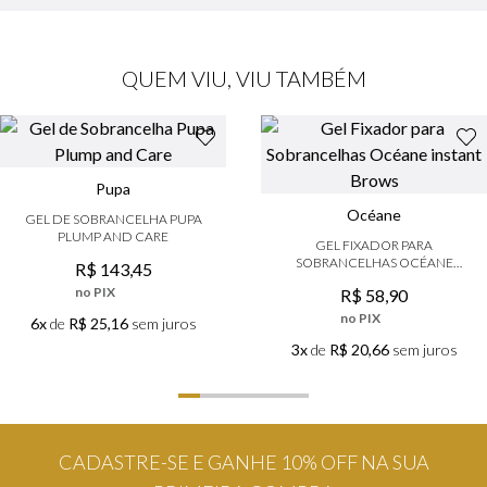
QUEM VIU, VIU TAMBÉM
Pupa
Océane
GEL DE SOBRANCELHA PUPA
PLUMP AND CARE
GEL FIXADOR PARA
SOBRANCELHAS OCÉANE
R$
143
,
45
INSTANT BROWS
no PIX
R$
58
,
90
no PIX
6x
de
R$ 25,16
sem juros
3x
de
R$ 20,66
sem juros
CADASTRE-SE E GANHE 10% OFF NA SUA