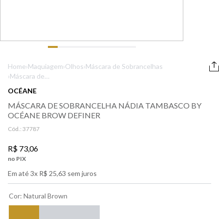
9
º
boss
10
º
212
Home
›
Maquiagem
›
Olhos
›
Máscara de Sobrancelhas
›
Máscara de
Sobrancelha
OCÉANE
Nádia Tambasco
MÁSCARA DE SOBRANCELHA NÁDIA TAMBASCO BY
by Océane Brow
OCÉANE BROW DEFINER
Definer
Cód.:
37787
R$
73
,
06
no PIX
Em até
3
x
R$
25
,
63
sem juros
Cor
:
Natural Brown