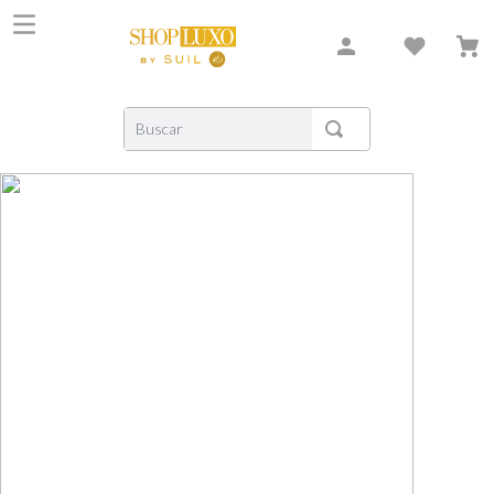
Buscar
TERMOS MAIS BUSCADOS
1
º
shiseido
2
º
creed
3
º
xerjoff
4
º
carolina herrera
5
º
nishane
6
º
versace
7
º
libre
8
º
bvlgari