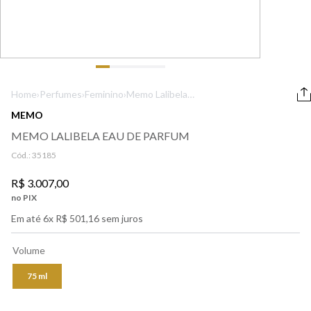
9
º
boss
10
º
lancôme
Home
›
Perfumes
›
Feminino
›
Memo Lalibela
Eau de Parfum
MEMO
MEMO LALIBELA EAU DE PARFUM
Cód.:
35185
R$
3
.
007
,
00
no PIX
Em até
6
x
R$
501
,
16
sem juros
Volume
75 ml