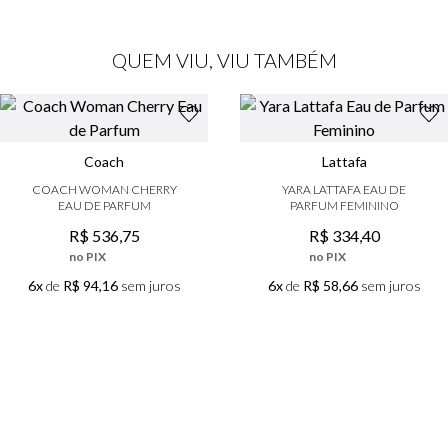
QUEM VIU, VIU TAMBÉM
Coach
Lattafa
COACH WOMAN CHERRY
YARA LATTAFA EAU DE
EAU DE PARFUM
PARFUM FEMININO
R$
536
,
75
R$
334
,
40
no PIX
no PIX
6x
de
R$ 94,16
sem juros
6x
de
R$ 58,66
sem juros