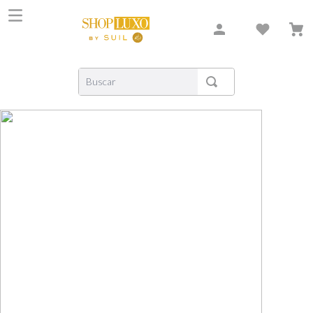
Buscar
TERMOS MAIS BUSCADOS
1
º
shiseido
2
º
carolina herrera
3
º
creed
4
º
xerjoff
5
º
nishane
6
º
versace
7
º
libre
8
º
bvlgari