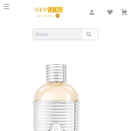
Buscar
TERMOS MAIS BUSCADOS
1
º
shiseido
2
º
carolina herrera
3
º
xerjoff
4
º
creed
5
º
nishane
6
º
versace
7
º
libre
8
º
bvlgari