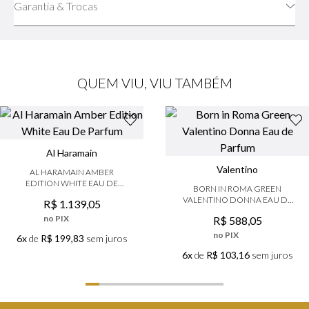
Garantia & Trocas
QUEM VIU, VIU TAMBÉM
Al Haramain
Valentino
AL HARAMAIN AMBER
EDITION WHITE EAU DE
BORN IN ROMA GREEN
PARFUM
VALENTINO DONNA EAU DE
R$
1
.
139
,
05
PARFUM
no PIX
R$
588
,
05
no PIX
6x
de
R$ 199,83
sem juros
6x
de
R$ 103,16
sem juros