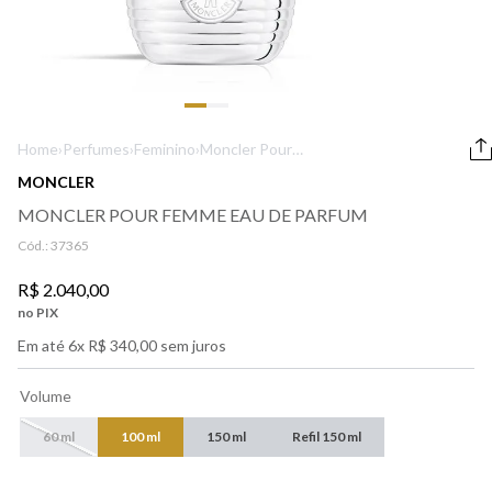
9
º
lancôme
10
º
boss
Home
›
Perfumes
›
Feminino
›
Moncler Pour
Femme Eau de
MONCLER
Parfum
MONCLER POUR FEMME EAU DE PARFUM
Cód.:
37365
R$
2
.
040
,
00
no PIX
Em até
6
x
R$
340
,
00
sem juros
Volume
60 ml
100 ml
150 ml
Refil 150 ml