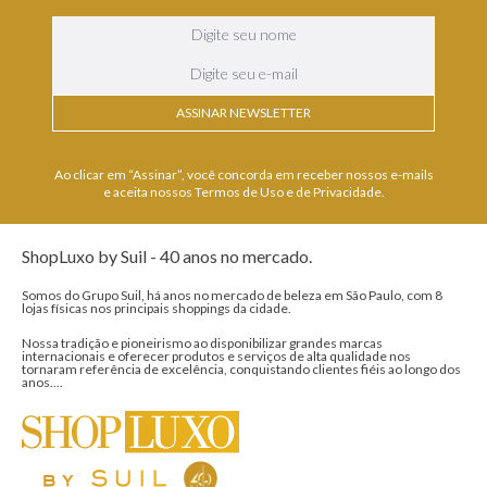
ASSINAR NEWSLETTER
Ao clicar em “Assinar”, você concorda em receber nossos e-mails
e aceita nossos Termos de Uso e de Privacidade.
ShopLuxo by Suil - 40 anos no mercado.
Somos do Grupo Suil, há anos no mercado de beleza em São Paulo, com 8
lojas físicas nos principais shoppings da cidade.
Nossa tradição e pioneirismo ao disponibilizar grandes marcas
internacionais e oferecer produtos e serviços de alta qualidade nos
tornaram referência de excelência, conquistando clientes fiéis ao longo dos
anos....