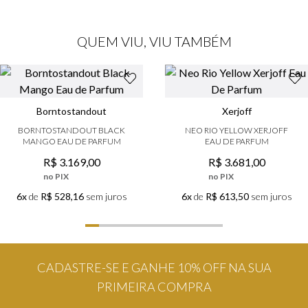
QUEM VIU, VIU TAMBÉM
Borntostandout
Xerjoff
BORNTOSTANDOUT BLACK
NEO RIO YELLOW XERJOFF
MANGO EAU DE PARFUM
EAU DE PARFUM
R$
3
.
169
,
00
R$
3
.
681
,
00
no PIX
no PIX
6x
de
R$ 528,16
sem juros
6x
de
R$ 613,50
sem juros
CADASTRE-SE E GANHE 10% OFF NA SUA
PRIMEIRA COMPRA