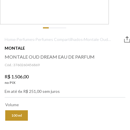
9
º
boss
10
º
212
Home
›
Perfumes
›
Perfumes Compartilhados
›
Montale Oud
Dream Eau De
MONTALE
Parfum
MONTALE OUD DREAM EAU DE PARFUM
Cód.:
3760260456869
R$
1
.
506
,
00
no PIX
Em até
6
x
R$
251
,
00
sem juros
Volume
100 ml