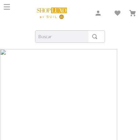
Buscar
TERMOS MAIS BUSCADOS
1
º
shiseido
2
º
creed
3
º
xerjoff
4
º
carolina herrera
5
º
nishane
6
º
versace
7
º
libre
8
º
bvlgari