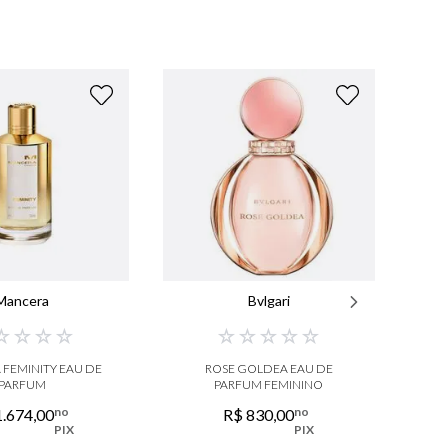
NO
Mancera
Bvlgari
☆
☆
☆
☆
☆
☆
☆
☆
☆
FEMINITY EAU DE
ROSE GOLDEA EAU DE
PARFUM
PARFUM FEMININO
no
no
1
.
674
,
00
R$
830
,
00
PIX
PIX