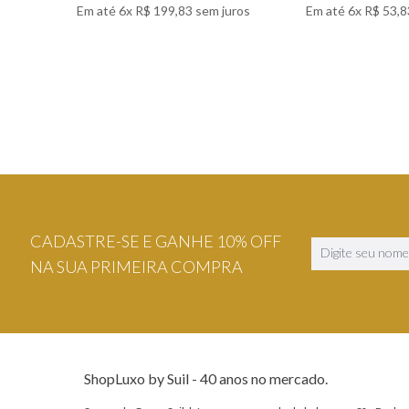
Em até
6
x
R$
199
,
83
sem juros
Em até
6
x
R$
53
,
8
VER DETALHES
VER DETA
CADASTRE-SE E GANHE 10% OFF
NA SUA PRIMEIRA COMPRA
ShopLuxo by Suil - 40 anos no mercado.