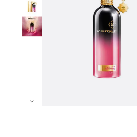
7
º
8
º
9
º
1