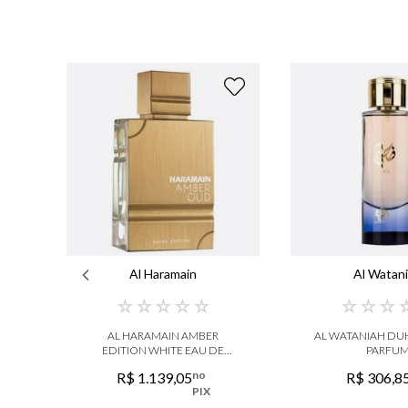
Al Haramain
Al Watan
☆
☆
☆
☆
☆
☆
☆
☆
AL HARAMAIN AMBER
AL WATANIAH DU
EDITION WHITE EAU DE
PARFU
PARFUM
no
R$
1
.
139
,
05
R$
306
,
8
PIX