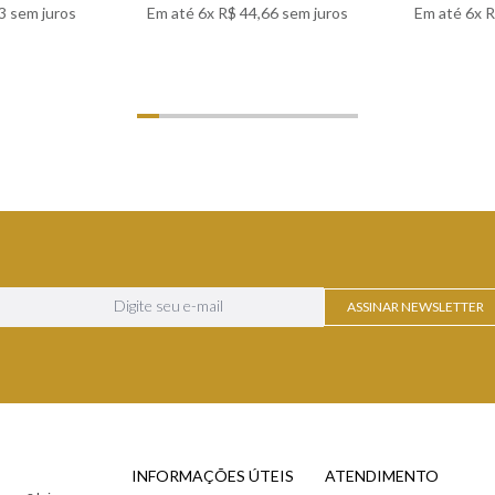
3
sem juros
Em até
6
x
R$
44
,
66
sem juros
Em até
6
x
R
LHES
VER DETALHES
VER
ASSINAR NEWSLETTER
INFORMAÇÕES ÚTEIS
ATENDIMENTO