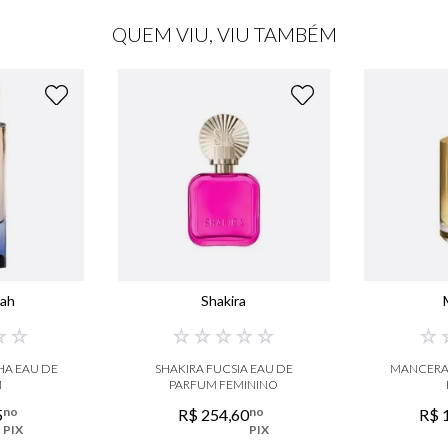
QUEM VIU, VIU TAMBÉM
iah
Shakira
☆
☆
☆
☆
☆
☆
☆
☆
HA EAU DE
SHAKIRA FUCSIA EAU DE
MANCERA 
M
PARFUM FEMININO
no
no
5
R$
254
,
60
R$
PIX
PIX