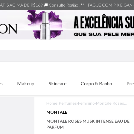
TIS ACIMA DE R$169 🚚 Consulte Região !** | PAGUE COM PIX E GA
ERMOS MAIS BUSCADOS
shiseido
es
Makeup
Skincare
Corpo & Banho
Pre
creed
xerjoff
Home
›
Perfumes
›
Feminino
›
Montale Roses
carolina herrera
Musk Intense
MONTALE
Eau De Parfum
nishane
MONTALE ROSES MUSK INTENSE EAU DE
versace
PARFUM