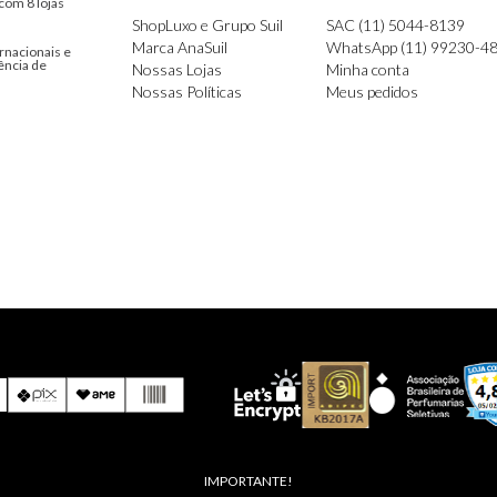
com 8 lojas
ShopLuxo e Grupo Suil
SAC (11) 5044-8139
Marca AnaSuil
WhatsApp (11) 99230-4
rnacionais e
ência de
Nossas Lojas
Minha conta
Nossas Políticas
Meus pedidos
IMPORTANTE!