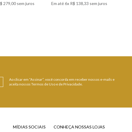
$
279
,
00
sem juros
Em até
6
x
R$
138
,
33
sem juros
 DETALHES
VER DETALHES
Ao clicar em “Assinar”, você concorda em receber nossos e-mails e
aceita nossos Termos de Uso e de Privacidade.
MÍDIAS SOCIAIS
CONHEÇA NOSSAS LOJAS