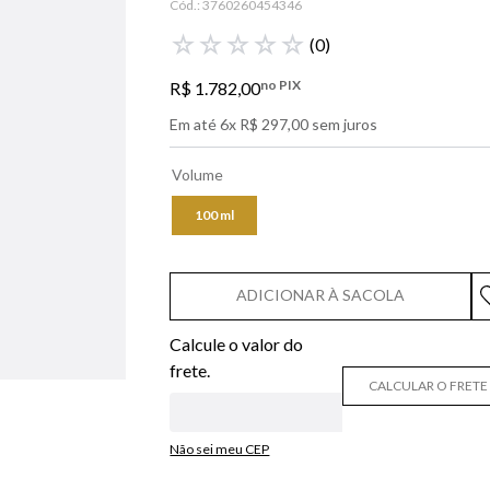
Cód.:
3760260454346
libre
☆
☆
☆
☆
☆
(
0
)
bvlgari
no PIX
R$
1
.
782
,
00
boss
Em até
6
x
R$
297
,
00
sem juros
0
º
212
Volume
100 ml
ADICIONAR À SACOLA
CALCULAR O FRETE
Não sei meu CEP