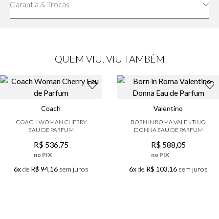
Garantia & Trocas
QUEM VIU, VIU TAMBÉM
Coach
Valentino
COACH WOMAN CHERRY
BORN IN ROMA VALENTINO
EAU DE PARFUM
DONNA EAU DE PARFUM
R$
536
,
75
R$
588
,
05
no PIX
no PIX
6x
de
R$ 94,16
sem juros
6x
de
R$ 103,16
sem juros