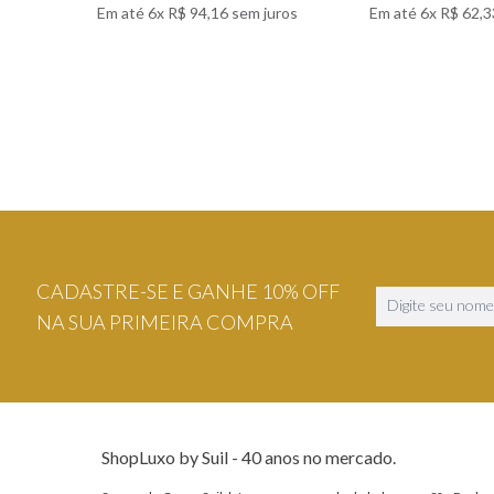
Em até
6
x
R$
94
,
16
sem juros
Em até
6
x
R$
62
,
3
VER DETALHES
VER DETA
CADASTRE-SE E GANHE 10% OFF
NA SUA PRIMEIRA COMPRA
ShopLuxo by Suil - 40 anos no mercado.