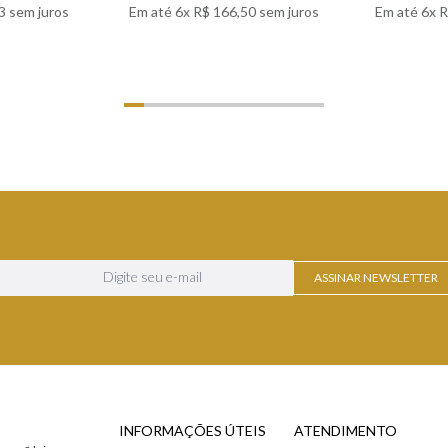
3
sem juros
Em até
6
x
R$
166
,
50
sem juros
Em até
6
x
R
LHES
VER DETALHES
VER
ASSINAR NEWSLETTER
INFORMAÇÕES ÚTEIS
ATENDIMENTO