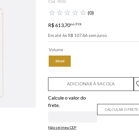
Cód.:
9332
libre
☆
☆
☆
☆
☆
(
0
)
narciso
no PIX
R$
613
,
70
boss
Em até
6
x
R$
107
,
66
sem juros
0
º
lancôme
Volume
30 ml
ADICIONAR À SACOLA
CALCULAR O FRETE
Não sei meu CEP