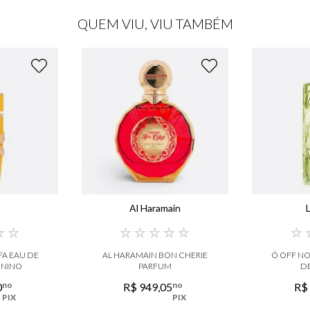
QUEM VIU, VIU TAMBÉM
a
Al Haramain
☆
☆
☆
☆
☆
☆
☆
☆
FA EAU DE
AL HARAMAIN BON CHERIE
Ô OFF N
ININO
PARFUM
DE
no
no
0
R$
949
,
05
R$
PIX
PIX