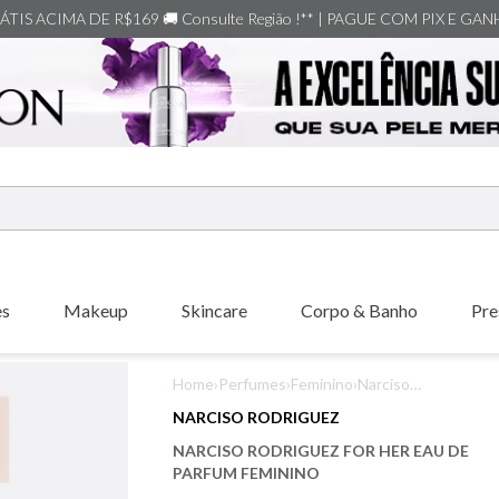
TIS ACIMA DE R$169 🚚 Consulte Região !** | PAGUE COM PIX E GA
ERMOS MAIS BUSCADOS
shiseido
es
Makeup
Skincare
Corpo & Banho
Pre
carolina herrera
creed
Home
›
Perfumes
›
Feminino
›
Narciso
xerjoff
Rodriguez For Her
NARCISO RODRIGUEZ
Eau de Parfum
nishane
NARCISO RODRIGUEZ FOR HER EAU DE
Feminino
versace
PARFUM FEMININO