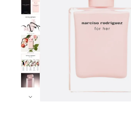
7
º
8
º
9
º
1