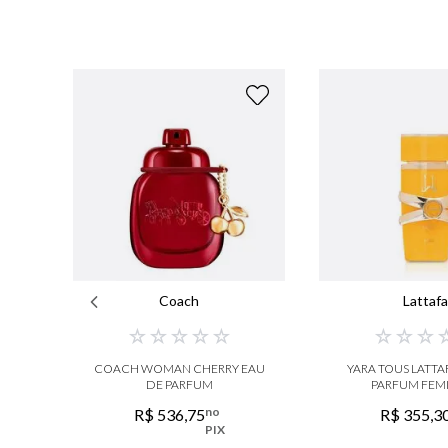
Coach
Lattaf
☆
☆
☆
☆
☆
☆
☆
☆
COACH WOMAN CHERRY EAU
YARA TOUS LATTA
DE PARFUM
PARFUM FEM
no
R$
536
,
75
R$
355
,
3
PIX