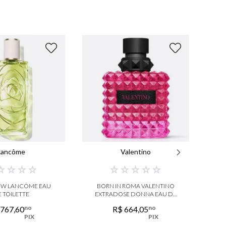
Lancôme
Valentino
☆
☆
☆
☆
☆
☆
☆
☆
☆
OW LANCÔME EAU
BORN IN ROMA VALENTINO
AL
 TOILETTE
EXTRADOSE DONNA EAU DE
PARFUM
no
no
767
,
60
R$
664
,
05
PIX
PIX