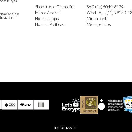
com 8 lojas
ShopLuxo e Grupo Suil
SAC (11) 5044-8139
Marca AnaSuil
WhatsApp (11) 99230-4
rnacionais e
ência de
Nossas Lojas
Minha conta
Nossas Políticas
Meus pedidos
IMPORTANTE!