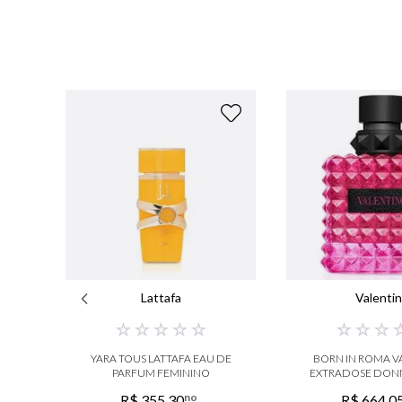
Lattafa
Valenti
☆
☆
☆
☆
☆
☆
☆
☆
YARA TOUS LATTAFA EAU DE
BORN IN ROMA V
PARFUM FEMININO
EXTRADOSE DONN
PARFU
no
R$
355
,
30
R$
664
,
0