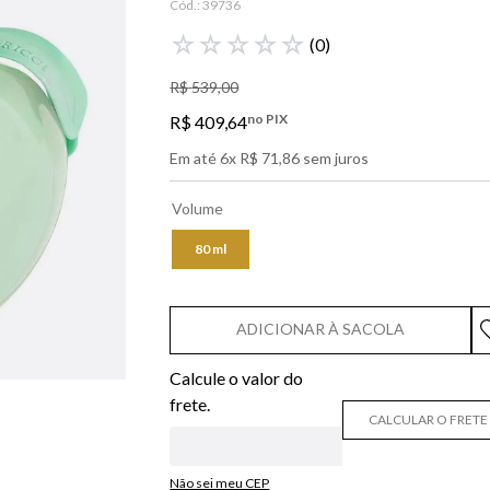
Cód.:
39736
libre
☆
☆
☆
☆
☆
(
0
)
narciso
R$
539
,
00
boss
no PIX
R$
409
,
64
0
º
lancôme
Em até
6
x
R$
71
,
86
sem juros
Volume
80 ml
ADICIONAR À SACOLA
CALCULAR O FRETE
Não sei meu CEP