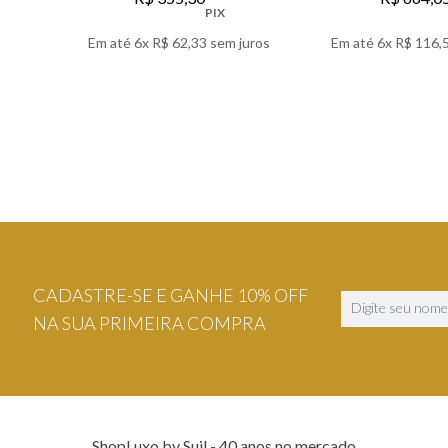
PIX
Em até
6
x
R$
62
,
33
sem juros
Em até
6
x
R$
116
,
VER DETALHES
VER DETA
CADASTRE-SE E GANHE 10% OFF
NA SUA PRIMEIRA COMPRA
ShopLuxo by Suil - 40 anos no mercado.