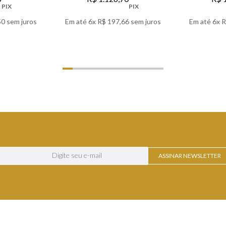
PIX
PIX
50
sem juros
Em até
6
x
R$
197
,
66
sem juros
Em até
6
x
R
LHES
VER DETALHES
VER
ASSINAR NEWSLETTER