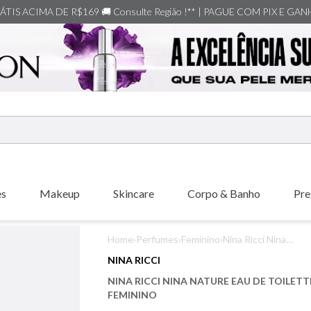
TIS ACIMA DE R$169 🚚 Consulte Região !** | PAGUE COM PIX E GA
ERMOS MAIS BUSCADOS
shiseido
es
Makeup
Skincare
Corpo & Banho
Pre
carolina herrera
creed
Home
›
Perfumes
›
Feminino
›
Nina Ricci Nina
xerjoff
Nature Eau de
NINA RICCI
Toilette Feminino
nishane
NINA RICCI NINA NATURE EAU DE TOILETT
versace
FEMININO