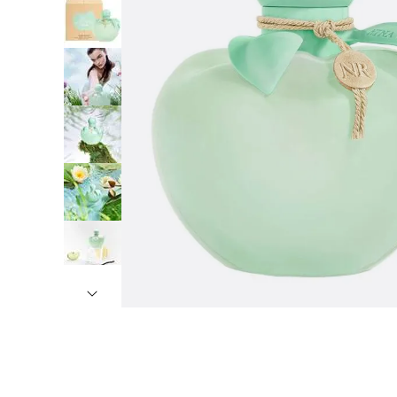
7
º
8
º
9
º
1