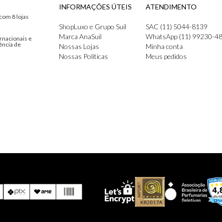
INFORMAÇÕES ÚTEIS
ATENDIMENTO
com 8 lojas
ShopLuxo e Grupo Suil
SAC (11) 5044-8139
Marca AnaSuil
WhatsApp (11) 99230-4
rnacionais e
ência de
Nossas Lojas
Minha conta
Nossas Políticas
Meus pedidos