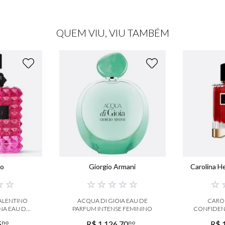
QUEM VIU, VIU TAMBÉM
no
Giorgio Armani
Carolina H
☆
☆
☆
☆
☆
☆
☆
☆
ALENTINO
ACQUA DI GIOIA EAU DE
CARO
A EAU DE
PARFUM INTENSE FEMININO
CONFIDEN
M
EAU
no
no
5
R$
1
.
126
,
70
R$