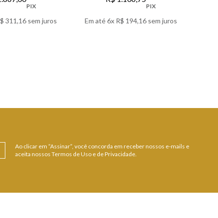
PIX
PIX
$
311
,
16
sem juros
Em até
6
x
R$
194
,
16
sem juros
 DETALHES
VER DETALHES
Ao clicar em “Assinar”, você concorda em receber nossos e-mails e
aceita nossos Termos de Uso e de Privacidade.