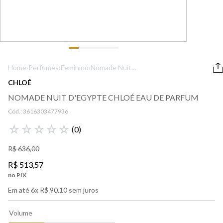
9
º
boss
10
º
212
Home
›
Perfumes
›
Feminino
›
Nomade Nuit
D'Egypte Chloé
CHLOÉ
Eau de Parfum
NOMADE NUIT D'EGYPTE CHLOÉ EAU DE PARFUM
Cód.:
3616303477936
☆
☆
☆
☆
☆
(
0
)
R$
636
,
00
R$
513
,
57
no PIX
Em até
6
x
R$
90
,
10
sem juros
Volume