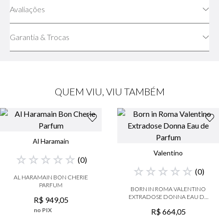
Avaliações
Garantia & Trocas
QUEM VIU, VIU TAMBÉM
Al Haramain
Valentino
☆
☆
☆
☆
☆
(
0
)
☆
☆
☆
☆
☆
(
0
)
AL HARAMAIN BON CHERIE
PARFUM
BORN IN ROMA VALENTINO
EXTRADOSE DONNA EAU DE
R$
949
,
05
PARFUM
no PIX
R$
664
,
05