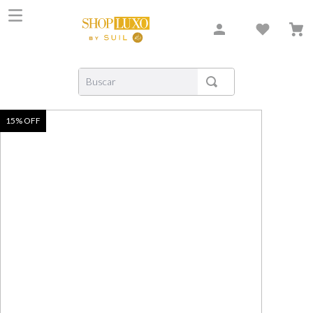
Buscar
TERMOS MAIS BUSCADOS
15
% OFF
1
º
shiseido
2
º
creed
3
º
xerjoff
4
º
carolina herrera
5
º
nishane
6
º
versace
7
º
libre
8
º
bvlgari