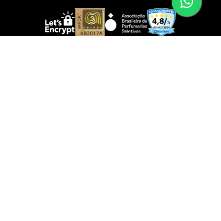
IMPORTANTE!
Não comercializamos brindes; eles serão disponibilizados
somente ao adquirir produtos das marcas participantes.
Certifique-se de atender às condições.
Todas as fotos e logotipos são propriedade exclusiva das
marcas e distribuidores oficiais. Foram autorizados e
verificados pelos detentores dos direitos autorais para
serem reproduzidos no site
www.shopluxo.com.br
É proibida a reprodução total ou parcial do conteúdo sem
autorização expressa de cada marca.
SUIL PRESENTES LTDA. | Av. Ibirapuera, 3103, Loja C 086
Moema, São Paulo, 04029-902 |
contato@shopluxo.com.br
Atendimento: (11) 5044-8139 das 10 ás 22hs ou
WhatsApp: (11)99230-4872 | CNPJ: 53.233.409/0005-48 |