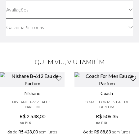
Avaliações
Garantia & Trocas
QUEM VIU, VIU TAMBÉM
Nishane
Coach
NISHANE B-612 EAU DE
COACH FOR MEN EAU DE
PARFUM
PARFUM
R$
2
.
538
,
00
R$
506
,
35
no PIX
no PIX
6x
de
R$ 423,00
sem juros
6x
de
R$ 88,83
sem juros