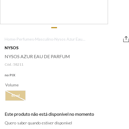
9
º
lancôme
10
º
boss
Home
›
Perfumes
›
Masculino
›
Nysos Azur Eau
de Parfum
NYSOS
NYSOS AZUR EAU DE PARFUM
Cód.:
58211
no PIX
Volume
80 ml
Este produto não está disponível no momento
Quero saber quando estiver disponível