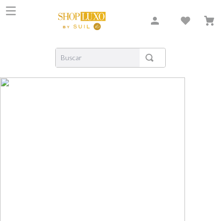
Buscar
TERMOS MAIS BUSCADOS
1
º
shiseido
2
º
carolina herrera
3
º
creed
4
º
xerjoff
5
º
nishane
6
º
versace
7
º
libre
8
º
narciso