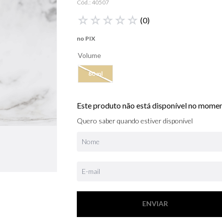
Cód.:
40507
libre
☆
☆
☆
☆
☆
(
0
)
bvlgari
no PIX
boss
Volume
0
º
212
80 ml
Este produto não está disponível no mome
Quero saber quando estiver disponível
ENVIAR