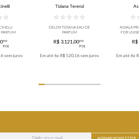
inelli
Tiziana Terenzi
As
☆
☆
☆
☆
☆
☆
☆
☆
INELLI
DELOX TIZIANA EAU DE
ASSALA PR
E PARFUM
PARFUM
FOR UNIS
no
no
00
R$
3
.
121
,
00
R$
PIX
PIX
16
sem juros
Em até
6
x
R$
520
,
16
sem juros
Em até
6
x
R
LHES
VER DETALHES
VER
ASSINAR NEWSLETTER