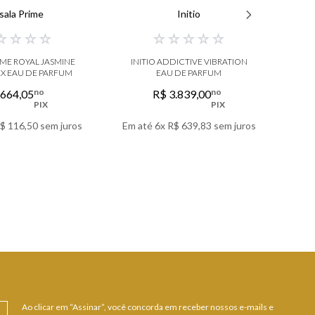
sala Prime
Initio
☆
☆
☆
☆
☆
☆
☆
☆
☆
IME ROYAL JASMINE
INITIO ADDICTIVE VIBRATION
EX EAU DE PARFUM
EAU DE PARFUM
AL
no
no
664
,
05
R$
3
.
839
,
00
PIX
PIX
$
116
,
50
sem juros
Em até
6
x
R$
639
,
83
sem juros
Em 
 DETALHES
VER DETALHES
Ao clicar em “Assinar”, você concorda em receber nossos e-mails e