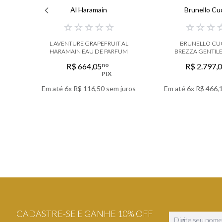
Al Haramain
Brunello Cuc
☆
☆
☆
☆
☆
☆
☆
☆
L AVENTURE GRAPEFRUIT AL
BRUNELLO CUC
HARAMAIN EAU DE PARFUM
BREZZA GENTIL
no
R$
664
,
05
R$
2
.
797
,
PIX
Em até
6
x
R$
116
,
50
sem juros
Em até
6
x
R$
466
,
VER DETALHES
VER DETA
CADASTRE-SE E GANHE 10% OFF