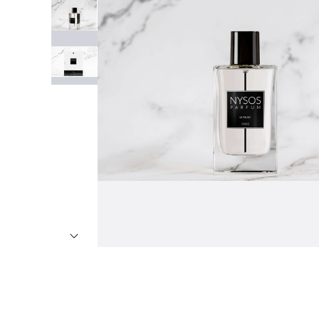
7
º
8
º
9
º
1