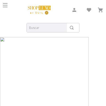
Buscar
TERMOS MAIS BUSCADOS
1
º
shiseido
2
º
carolina herrera
3
º
creed
4
º
xerjoff
5
º
nishane
6
º
versace
7
º
libre
8
º
narciso