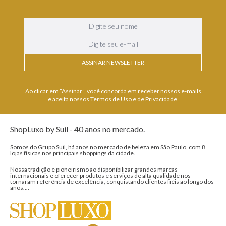
ASSINAR NEWSLETTER
Ao clicar em “Assinar”, você concorda em receber nossos e-mails
e aceita nossos Termos de Uso e de Privacidade.
ShopLuxo by Suil - 40 anos no mercado.
Somos do Grupo Suil, há anos no mercado de beleza em São Paulo, com 8
lojas físicas nos principais shoppings da cidade.
Nossa tradição e pioneirismo ao disponibilizar grandes marcas
internacionais e oferecer produtos e serviços de alta qualidade nos
tornaram referência de excelência, conquistando clientes fiéis ao longo dos
anos....