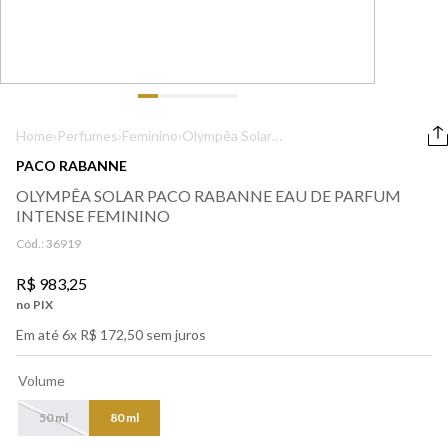
9
º
boss
10
º
lancôme
Home
›
Perfumes
›
Feminino
›
Olympêa Solar
Paco Rabanne
PACO RABANNE
Eau de Parfum
OLYMPÊA SOLAR PACO RABANNE EAU DE PARFUM
Intense Feminino
INTENSE FEMININO
Cód.:
36919
R$
983
,
25
no PIX
Em até
6
x
R$
172
,
50
sem juros
Volume
50 ml
80 ml