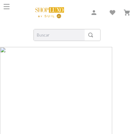
Buscar
TERMOS MAIS BUSCADOS
1
º
shiseido
2
º
carolina herrera
3
º
xerjoff
4
º
creed
5
º
nishane
6
º
versace
7
º
libre
8
º
bvlgari