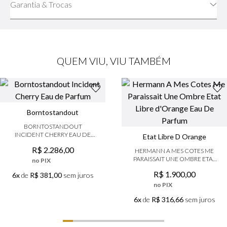
Garantia & Trocas
QUEM VIU, VIU TAMBÉM
Borntostandout
BORNTOSTANDOUT
INCIDENT CHERRY EAU DE
Etat Libre D Orange
PARFUM
R$
2
.
286
,
00
HERMANN A MES COTES ME
PARAISSAIT UNE OMBRE ETAT
no PIX
LIBRE D'ORANGE EAU DE
R$
1
.
900
,
00
6x
de
R$ 381,00
sem juros
PARFUM
no PIX
6x
de
R$ 316,66
sem juros