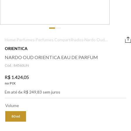
9
º
lancôme
10
º
boss
Home
›
Perfumes
›
Perfumes Compartilhados
›
Nardo Oud
Orientica Eau de
ORIENTICA
Parfum
NARDO OUD ORIENTICA EAU DE PARFUM
Cód.:
84560UN
R$
1
.
424
,
05
no PIX
Em até
6
x
R$
249
,
83
sem juros
Volume
80 ml