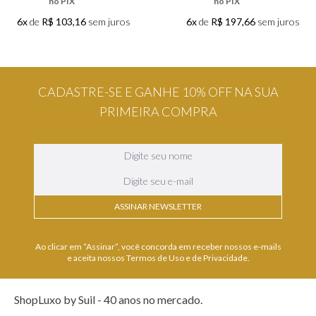
CADASTRE-SE E GANHE 10% OFF NA SUA
PRIMEIRA COMPRA
ASSINAR NEWSLETTER
Ao clicar em “Assinar”, você concorda em receber nossos e-mails
e aceita nossos Termos de Uso e de Privacidade.
ShopLuxo by Suil - 40 anos no mercado.
Somos do Grupo Suil, há anos no mercado de beleza em São Paulo, com 8
lojas físicas nos principais shoppings da cidade.