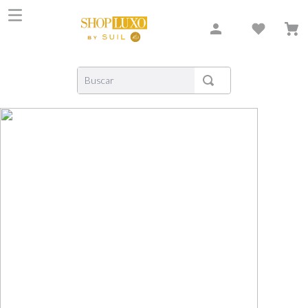
Buscar
TERMOS MAIS BUSCADOS
1
º
shiseido
2
º
carolina herrera
3
º
creed
4
º
xerjoff
5
º
nishane
6
º
versace
7
º
libre
8
º
narciso