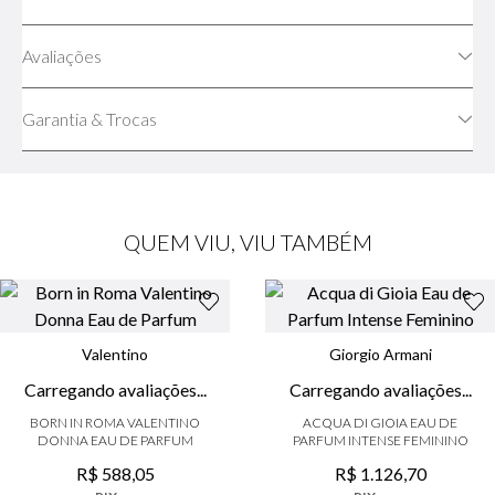
Avaliações
Garantia & Trocas
QUEM VIU, VIU TAMBÉM
Valentino
Giorgio Armani
BORN IN ROMA VALENTINO
ACQUA DI GIOIA EAU DE
DONNA EAU DE PARFUM
PARFUM INTENSE FEMININO
R$
588
,
05
R$
1
.
126
,
70
no PIX
no PIX
6x
de
R$ 103,16
sem juros
6x
de
R$ 197,66
sem juros