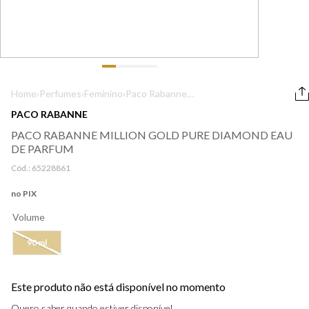
9
º
boss
10
º
lancôme
Home
›
Perfumes
›
Feminino
›
Paco Rabanne
Million Gold Pure
PACO RABANNE
Diamond Eau de
PACO RABANNE MILLION GOLD PURE DIAMOND EAU
Parfum
DE PARFUM
Cód.:
65228861
no PIX
Volume
90 ml
Este produto não está disponível no momento
Quero saber quando estiver disponível