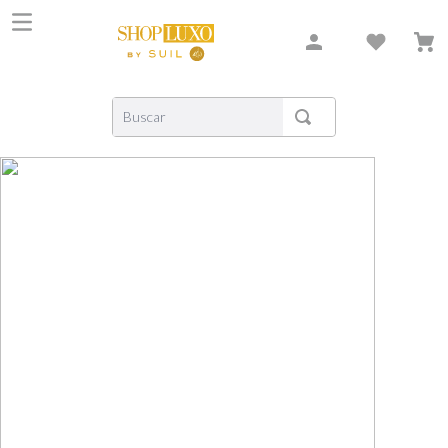
Buscar
TERMOS MAIS BUSCADOS
1
º
shiseido
2
º
carolina herrera
3
º
creed
4
º
xerjoff
5
º
nishane
6
º
versace
7
º
libre
8
º
narciso