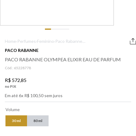
9
º
boss
10
º
lancôme
Home
›
Perfumes
›
Feminino
›
Paco Rabanne
Olympea Elixir
PACO RABANNE
Eau de Parfum
PACO RABANNE OLYMPEA ELIXIR EAU DE PARFUM
Cód.:
65228778
R$
572
,
85
no PIX
Em até
6
x
R$
100
,
50
sem juros
Volume
30 ml
80 ml