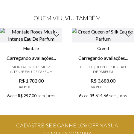
QUEM VIU, VIU TAMBÉM
Montale
Creed
MONTALE ROSES MUSK
CREED QUEEN OF SILK EAU
INTENSE EAU DE PARFUM
DE PARFUM
R$
1
.
782
,
00
R$
3
.
688
,
00
no PIX
no PIX
6x
de
R$ 297,00
sem juros
6x
de
R$ 614,66
sem juros
CADASTRE-SE E GANHE 10% OFF NA SUA
PRIMEIRA COMPRA