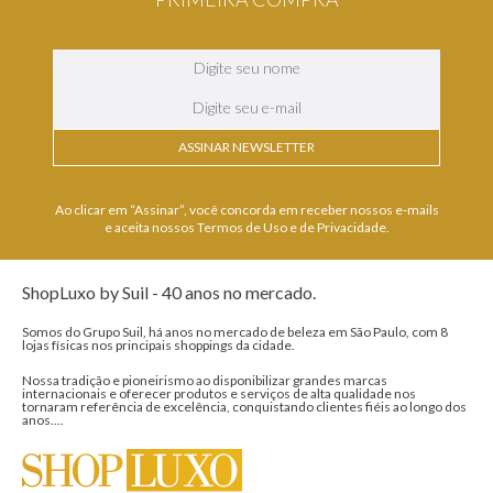
ASSINAR NEWSLETTER
Ao clicar em “Assinar”, você concorda em receber nossos e-mails
e aceita nossos Termos de Uso e de Privacidade.
ShopLuxo by Suil - 40 anos no mercado.
Somos do Grupo Suil, há anos no mercado de beleza em São Paulo, com 8
lojas físicas nos principais shoppings da cidade.
Nossa tradição e pioneirismo ao disponibilizar grandes marcas
internacionais e oferecer produtos e serviços de alta qualidade nos
tornaram referência de excelência, conquistando clientes fiéis ao longo dos
anos....