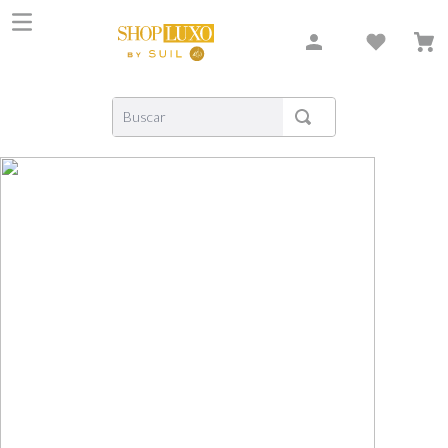
Buscar
TERMOS MAIS BUSCADOS
1
º
shiseido
2
º
carolina herrera
3
º
xerjoff
4
º
creed
5
º
nishane
6
º
versace
7
º
libre
8
º
bvlgari