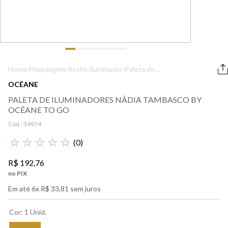
9
º
lancôme
10
º
boss
Home
›
Maquiagem
›
Rosto
›
Iluminador
›
Paleta de
Iluminadores
OCÉANE
Nádia Tambasco
PALETA DE ILUMINADORES NÁDIA TAMBASCO BY
by Océane To Go
OCÉANE TO GO
Cód.:
34974
☆
☆
☆
☆
☆
(
0
)
R$
192
,
76
no PIX
Em até
6
x
R$
33
,
81
sem juros
Cor
:
1 Unid.