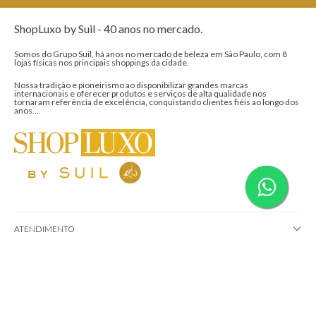
Ao clicar em “Assinar”, você concorda em receber nossos e-mails
e aceita nossos Termos de Uso e de Privacidade.
ShopLuxo by Suil - 40 anos no mercado.
Somos do Grupo Suil, há anos no mercado de beleza em São Paulo, com 8
lojas físicas nos principais shoppings da cidade.
Nossa tradição e pioneirismo ao disponibilizar grandes marcas
internacionais e oferecer produtos e serviços de alta qualidade nos
tornaram referência de excelência, conquistando clientes fiéis ao longo dos
anos....
ATENDIMENTO
MÍDIAS SOCIAIS