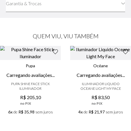
Garantia & Trocas
QUEM VIU, VIU TAMBÉM
Pupa
Océane
☆
☆
☆
☆
☆
☆
☆
☆
☆
☆
(
0
)
(
0
)
PUPA SHINE FACE STICK
ILUMINADOR LIQUIDO
ILUMINADOR
OCEANE LIGHT MY FACE
R$
205
,
10
R$
83
,
50
no PIX
no PIX
6x
de
R$ 35,98
sem juros
4x
de
R$ 21,97
sem juros